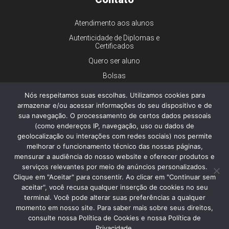
Atendimento aos alunos
Autenticidade de Diplomas e
Certificados
Quero ser aluno
Bolsas
Financiamento
Nós respeitamos suas escolhas. Utilizamos cookies para
armazenar e/ou acessar informações do seu dispositivo e de
Trabalhe conosco
sua navegação. O processamento de certos dados pessoais
Imprensa
(como endereços IP, navegação, uso ou dados de
Ouvidoria
geolocalização ou interações com redes sociais) nos permite
melhorar o funcionamento técnico das nossas páginas,
Dúvidas gerais
mensurar a audiência do nosso website e oferecer produtos e
serviços relevantes por meio de anúncios personalizados.
Clique em "Aceitar" para consentir. Ao clicar em "Continuar sem
aceitar", você recusa qualquer inserção de cookies no seu
© 2026 - Faculdade de Ciências Médicas da Santa Casa de São
Paulo - Todos os direitos reservados.
terminal. Você pode alterar suas preferências a qualquer
Política de Privacidade e Cookies
momento em nosso site. Para saber mais sobre seus direitos,
consulte nossa Política de Cookies e nossa Política de
Privacidade.