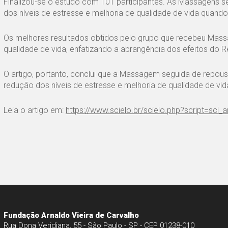
Finalizou-se o estudo com 101 participantes. As Massagens s
dos níveis de estresse e melhoria de qualidade de vida quan
Os melhores resultados obtidos pelo grupo que recebeu Mass
qualidade de vida, enfatizando a abrangência dos efeitos do R
O artigo, portanto, conclui que a Massagem seguida de repou
redução dos níveis de estresse e melhoria de qualidade de vid
Leia o artigo em:
https://www.scielo.br/scielo.php?script=sc
Fundação Arnaldo Vieira de Carvalho
Rua Dona Veridiana, 55 - São Paulo - SP - CEP 01238-010