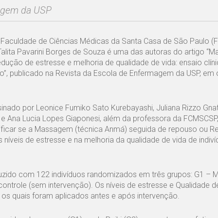
magem da USP
Faculdade de Ciências Médicas da Santa Casa de São Paulo (
 Talita Pavarini Borges de Souza é uma das autoras do artigo “
edução de estresse e melhoria de qualidade de vida: ensaio clín
”, publicado na Revista da Escola de Enfermagem da USP, em 
ssinado por Leonice Fumiko Sato Kurebayashi, Juliana Rizzo Gnat
 e Ana Lucia Lopes Giaponesi, além da professora da FCMSCS
rificar se a Massagem (técnica Anmá) seguida de repouso ou Reik
 níveis de estresse e na melhoria da qualidade de vida de indiv
duzido com 122 indivíduos randomizados em três grupos: G1 –
ntrole (sem intervenção). Os níveis de estresse e Qualidade d
os quais foram aplicados antes e após intervenção.