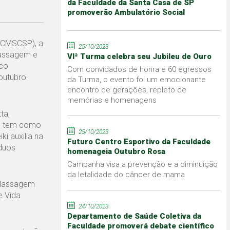
da Faculdade da Santa Casa de SP
promoverão Ambulatório Social
FCMSCSP), a
25/10/2023
Massagem e
VIª Turma celebra seu Jubileu de Ouro
ico
Com convidados de honra e 60 egressos
outubro
da Turma, o evento foi um emocionante
encontro de gerações, repleto de
memórias e homenagens
ta,
P, tem como
25/10/2023
i auxilia na
Futuro Centro Esportivo da Faculdade
íduos
homenageia Outubro Rosa
Campanha visa a prevenção e a diminuição
da letalidade do câncer de mama
 Massagem
e Vida
24/10/2023
Departamento de Saúde Coletiva da
Faculdade promoverá debate científico