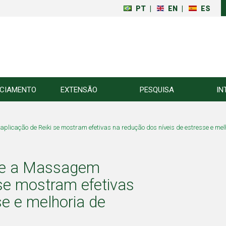
PT
|
EN
|
ES
NCIAMENTO
EXTENSÃO
PESQUISA
IN
cação de Reiki se mostram efetivas na redução dos níveis de estresse e mel
 e a Massagem
 se mostram efetivas
se e melhoria de