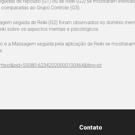
eguidas de repouso (G1) ou de Reiki (G2) se mostraram efetiva
do comparadas ao Grupo Controle (G3).
agem seguida de Reiki (G2) foram observados no domínio ment
eiki sobre os aspectos mentais e psicológicos.
so e a Massagem seguida pela aplicação de Reiki se mostraram
a.
i_arttext&pid=S0080-62342020000100464&tlng=pt
Contato