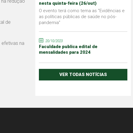
s na redução
nesta quinta-feira (26/out)
O evento terá como tema as "Evidências e
as políticas públicas de saúde no pós-
al de
pandemia"
20/10/2023
 efetivas na
Faculdade publica edital de
mensalidades para 2024
VER TODAS NOTÍCIAS