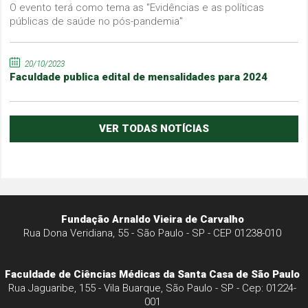
O evento terá como tema as "Evidências e as políticas
públicas de saúde no pós-pandemia"
20/10/2023
Faculdade publica edital de mensalidades para 2024
VER TODAS NOTÍCIAS
Fundação Arnaldo Vieira de Carvalho
Rua Dona Veridiana, 55 - São Paulo - SP - CEP 01238-010
Faculdade de Ciências Médicas da Santa Casa de São Paulo
Rua Jaguaribe, 155 - Vila Buarque, São Paulo - SP - Cep: 01224-
001