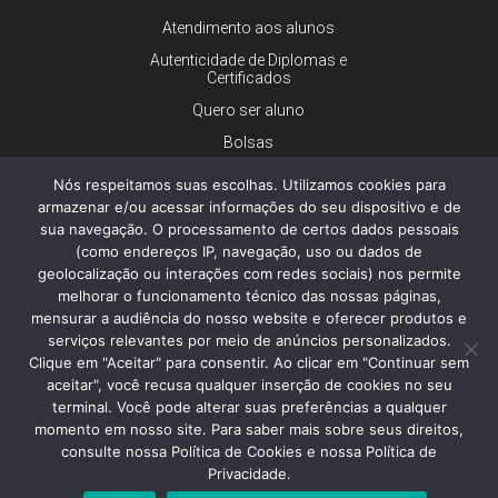
Atendimento aos alunos
Autenticidade de Diplomas e
Certificados
Quero ser aluno
Bolsas
Financiamento
Nós respeitamos suas escolhas. Utilizamos cookies para
Trabalhe conosco
armazenar e/ou acessar informações do seu dispositivo e de
sua navegação. O processamento de certos dados pessoais
Imprensa
(como endereços IP, navegação, uso ou dados de
Ouvidoria
geolocalização ou interações com redes sociais) nos permite
melhorar o funcionamento técnico das nossas páginas,
Dúvidas gerais
mensurar a audiência do nosso website e oferecer produtos e
serviços relevantes por meio de anúncios personalizados.
Clique em "Aceitar" para consentir. Ao clicar em "Continuar sem
aceitar", você recusa qualquer inserção de cookies no seu
© 2026 - Faculdade de Ciências Médicas da Santa Casa de São
Paulo - Todos os direitos reservados.
terminal. Você pode alterar suas preferências a qualquer
Política de Privacidade e Cookies
momento em nosso site. Para saber mais sobre seus direitos,
consulte nossa Política de Cookies e nossa Política de
Privacidade.