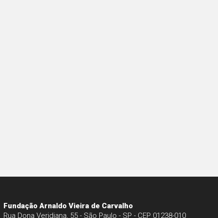
Fundação Arnaldo Vieira de Carvalho
Rua Dona Veridiana, 55 - São Paulo - SP - CEP 01238-010