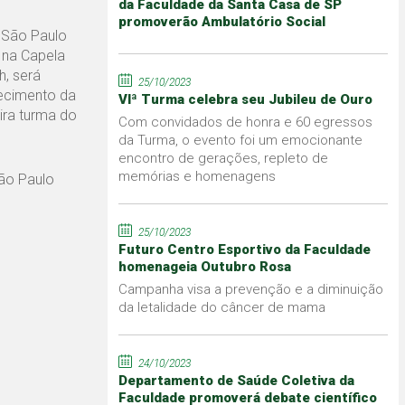
da Faculdade da Santa Casa de SP
promoverão Ambulatório Social
 São Paulo
, na Capela
h, será
25/10/2023
lecimento da
VIª Turma celebra seu Jubileu de Ouro
ira turma do
Com convidados de honra e 60 egressos
da Turma, o evento foi um emocionante
encontro de gerações, repleto de
memórias e homenagens
ão Paulo
25/10/2023
Futuro Centro Esportivo da Faculdade
homenageia Outubro Rosa
Campanha visa a prevenção e a diminuição
da letalidade do câncer de mama
24/10/2023
Departamento de Saúde Coletiva da
Faculdade promoverá debate científico