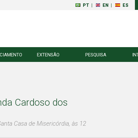
PT
|
EN
|
ES
NCIAMENTO
EXTENSÃO
PESQUISA
IN
anda Cardoso dos
Santa Casa de Misericórdia, às 12