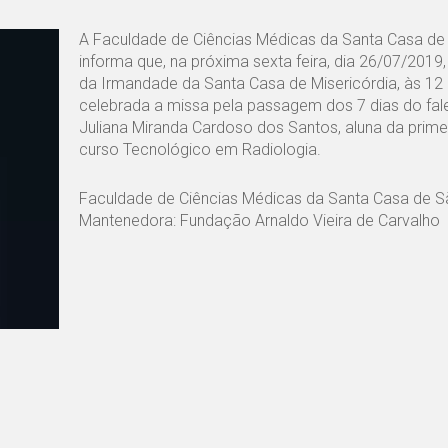
A Faculdade de Ciências Médicas da Santa Casa de
informa que, na próxima sexta feira, dia 26/07/2019
da Irmandade da Santa Casa de Misericórdia, às 12 
celebrada a missa pela passagem dos 7 dias do fa
Juliana Miranda Cardoso dos Santos, aluna da prime
curso Tecnológico em Radiologia.
Faculdade de Ciências Médicas da Santa Casa de S
Mantenedora: Fundação Arnaldo Vieira de Carvalho