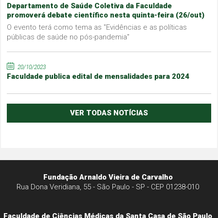
Departamento de Saúde Coletiva da Faculdade
promoverá debate científico nesta quinta-feira (26/out)
O evento terá como tema as "Evidências e as políticas
públicas de saúde no pós-pandemia"
20/10/2023
Faculdade publica edital de mensalidades para 2024
VER TODAS NOTÍCIAS
Fundação Arnaldo Vieira de Carvalho
Rua Dona Veridiana, 55 - São Paulo - SP - CEP 01238-010
Faculdade de Ciências Médicas da Santa Casa de São Paulo