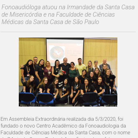
Fonoaudióloga atuou na Irmandade da Santa Casa
de Misericórdia e na Faculdade de Ciências
Médicas da Santa Casa de São Paulo
Em Assembleia Extraordinária realizada dia 5/3/2020, foi
fundado o novo Centro Acadêmico da Fonoaudiologia da
Faculdade de Ciências Médica da Santa Casa, com o nome