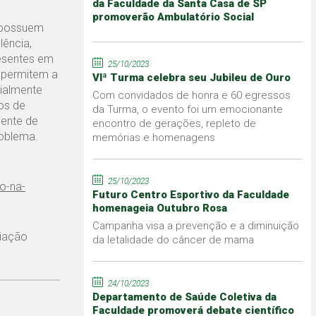
da Faculdade da Santa Casa de SP
promoverão Ambulatório Social
a possuem
lência,
esentes em
25/10/2023
s permitem a
VIª Turma celebra seu Jubileu de Ouro
cialmente
Com convidados de honra e 60 egressos
dos de
da Turma, o evento foi um emocionante
iente de
encontro de gerações, repleto de
roblema.
memórias e homenagens
25/10/2023
o-na-
Futuro Centro Esportivo da Faculdade
homenageia Outubro Rosa
Campanha visa a prevenção e a diminuição
ciação
da letalidade do câncer de mama
24/10/2023
Departamento de Saúde Coletiva da
Faculdade promoverá debate científico