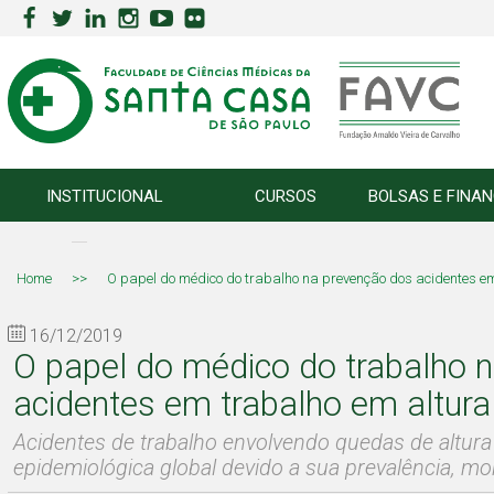
INSTITUCIONAL
CURSOS
BOLSAS E FINA
Home
>>
O papel do médico do trabalho na prevenção dos acidentes e
16/12/2019
O papel do médico do trabalho 
acidentes em trabalho em altura
Acidentes de trabalho envolvendo quedas de altur
epidemiológica global devido a sua prevalência, mo