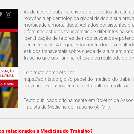
Acidentes de trabalho envolvendo quedas de altur
relevância epidemiológica global devido a sua preva
morbidade e mortalidade. Achados consistentes pr
diferentes estudos transversais de diferentes paíse
identificação de fatores de risco suspeitos e poten
generalizáveis. A seguir, estão ilustrados os resulta
estudos transversais sobre queda de altura em amb
trabalho que auxiliam na reflexão da realidade do p
Leia texto completo em
https://apmtsp.org.br/o-papel-do-medico-do-trabalh
prevencao-dos-acidentes-em-trabalho-em-altura/
Texto publicado originalmente em Boletim da Asso
Paulista de Medicina do Trabalho (APMT).
os relacionados à Medicina do Trabalho?