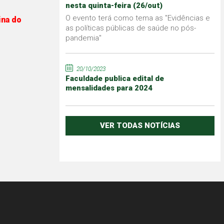
nesta quinta-feira (26/out)
O evento terá como tema as "Evidências e
ina do
as políticas públicas de saúde no pós-
pandemia"
20/10/2023
Faculdade publica edital de
mensalidades para 2024
VER TODAS NOTÍCIAS