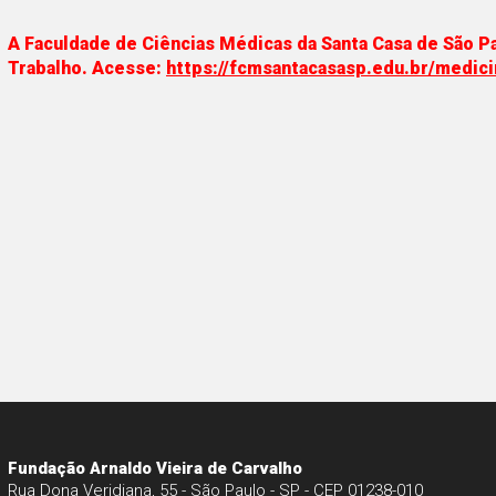
A Faculdade de Ciências Médicas da Santa Casa de São P
Trabalho. Acesse:
https://fcmsantacasasp.edu.br/medici
Fundação Arnaldo Vieira de Carvalho
Rua Dona Veridiana, 55 - São Paulo - SP - CEP 01238-010