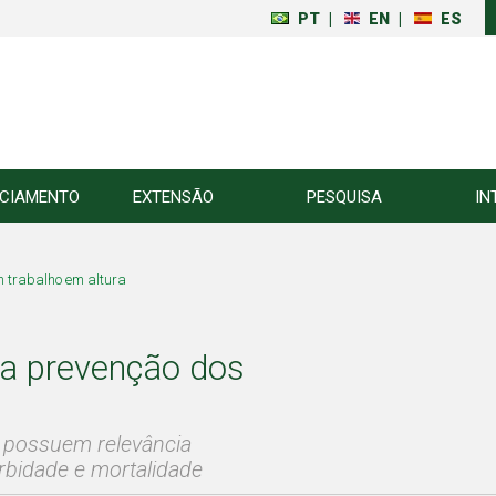
PT
|
EN
|
ES
NCIAMENTO
EXTENSÃO
PESQUISA
IN
m trabalho em altura
na prevenção dos
a possuem relevância
rbidade e mortalidade