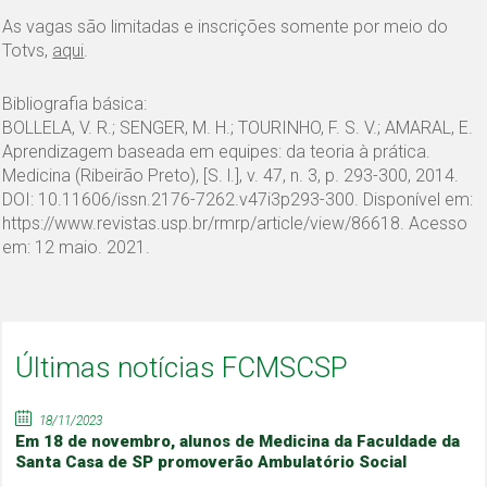
As vagas são limitadas e inscrições somente por meio do
Totvs,
aqui
.
Bibliografia básica:
BOLLELA, V. R.; SENGER, M. H.; TOURINHO, F. S. V.; AMARAL, E.
Aprendizagem baseada em equipes: da teoria à prática.
Medicina (Ribeirão Preto), [S. l.], v. 47, n. 3, p. 293-300, 2014.
DOI: 10.11606/issn.2176-7262.v47i3p293-300. Disponível em:
https://www.revistas.usp.br/rmrp/article/view/86618. Acesso
em: 12 maio. 2021.
Últimas notícias FCMSCSP
18/11/2023
Em 18 de novembro, alunos de Medicina da Faculdade da
Santa Casa de SP promoverão Ambulatório Social