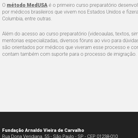
O
método MedUSA
é o primeiro curso preparatório desenv
por médicos brasileiros que vivem nos Estados Unidos e fizera
Columbia, entre outras.
Além do acesso ao curso preparatório (videoaulas, textos, 
mentorias especializadas, diversos fóruns ao vivo para dúvida
são orientados por médicos que viveram esse processo e conh
contam também com suporte para o processo de imigração.
Fundação Arnaldo Vieira de Carvalho
Rua Dona Veridiana, 55 - São Paulo - SP - CEP 01238-010