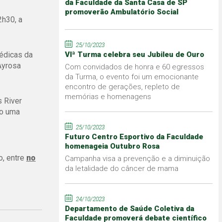
da Faculdade da Santa Casa de SP
promoverão Ambulatório Social
2h30, a
25/10/2023
édicas da
VIª Turma celebra seu Jubileu de Ouro
Ayrosa
Com convidados de honra e 60 egressos
da Turma, o evento foi um emocionante
encontro de gerações, repleto de
memórias e homenagens
s River
do uma
25/10/2023
Futuro Centro Esportivo da Faculdade
homenageia Outubro Rosa
o, entre
no
Campanha visa a prevenção e a diminuição
da letalidade do câncer de mama
24/10/2023
Departamento de Saúde Coletiva da
Faculdade promoverá debate científico