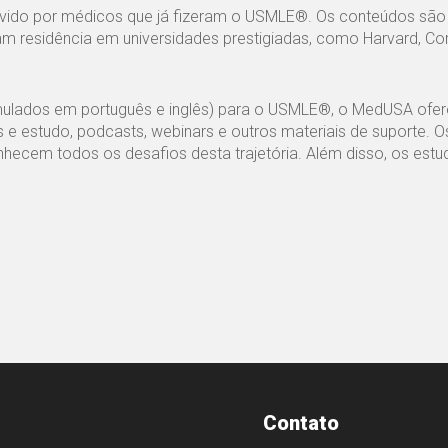
olvido por médicos que já fizeram o USMLE®. Os conteúdos são
m residência em universidades prestigiadas, como Harvard, Corn
simulados em português e inglês) para o USMLE®, o MedUSA ofe
s e estudo, podcasts, webinars e outros materiais de suporte. O
ecem todos os desafios desta trajetória. Além disso, os estu
Contato