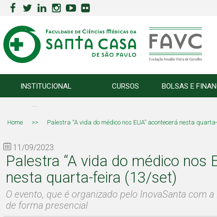
INSTITUCIONAL
CURSOS
BOLSAS E FINA
Home
>>
Palestra “A vida do médico nos EUA” acontecerá nesta quarta-f
11/09/2023
Palestra “A vida do médico nos 
nesta quarta-feira (13/set)
O evento, que é organizado pelo InovaSanta com 
de forma presencial