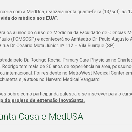
ceria com a MedUsa, realizará nesta quarta-feira (13/set), às 1
 vida do médico nos EUA”.
ara os alunos do curso de Medicina da Faculdade de Ciências M
Paulo (FCMSCSP) e acontecerá no Anfiteatro Dr. Paulo Augusto 
a rua Dr. Cesário Mota Júnior, nº 112 – Vila Buarque (SP).
strada pelo Dr. Rodrigo Rocha, Primary Care Physician no Charle
r. Rodrigo tem mais de 20 anos de experiência na área, possuin
ca internacional. Foi residente no MetroWest Medical Center em
usetts e já atuou no Harvard Medical Vanguard.
es sobre como participar da palestra e se inscrever para o curs
 do projeto de extensão InovaSanta.
Santa Casa e MedUSA