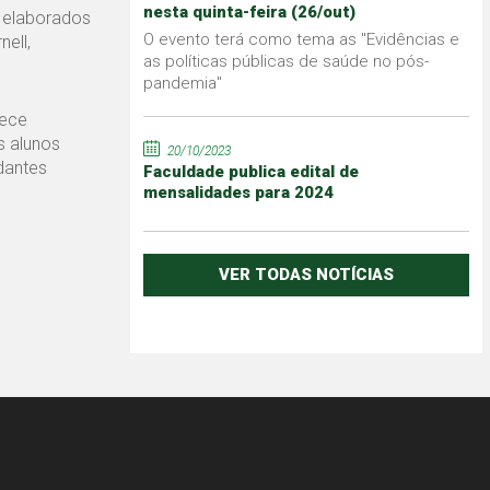
nesta quinta-feira (26/out)
 elaborados
O evento terá como tema as "Evidências e
ell,
as políticas públicas de saúde no pós-
pandemia"
rece
s alunos
20/10/2023
dantes
Faculdade publica edital de
mensalidades para 2024
VER TODAS NOTÍCIAS