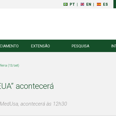
PT
|
EN
|
ES
NCIAMENTO
EXTENSÃO
PESQUISA
IN
eira (13/set)
EUA” acontecerá
a MedUsa, acontecerá às 12h30