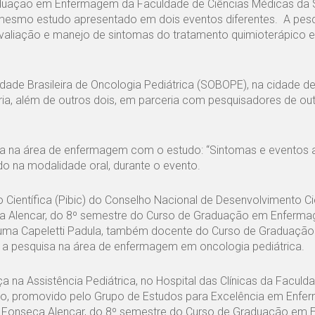
aduação em Enfermagem da Faculdade de Ciências Médicas da 
esmo estudo apresentado em dois eventos diferentes. A pesq
“Avaliação e manejo de sintomas do tratamento quimioterápico 
dade Brasileira de Oncologia Pediátrica (SOBOPE), na cidade d
ria, além de outros dois, em parceria com pesquisadores de ou
sa na área de enfermagem com o estudo: “Sintomas e eventos 
do na modalidade oral, durante o evento.
ientífica (Pibic) do Conselho Nacional de Desenvolvimento Cie
seca Alencar, do 8º semestre do Curso de Graduação em Enferm
scuma Capeletti Padula, também docente do Curso de Graduaçã
a pesquisa na área de enfermagem em oncologia pediátrica.
a na Assistência Pediátrica, no Hospital das Clínicas da Faculd
bro, promovido pelo Grupo de Estudos para Excelência em Enf
lina Fonseca Alencar, do 8º semestre do Curso de Graduação e