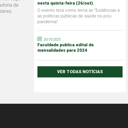
nesta quinta-feira (26/out)
utoria da
O evento terá como tema as "Evidências e
teres.
as políticas públicas de saúde no pós-
pandemia"
20/10/2023
Faculdade publica edital de
mensalidades para 2024
VER TODAS NOTÍCIAS