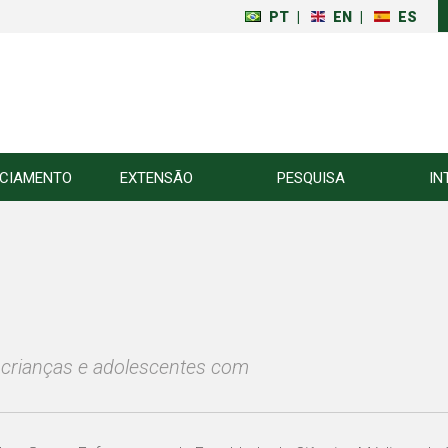
PT
|
EN
|
ES
NCIAMENTO
EXTENSÃO
PESQUISA
IN
 crianças e adolescentes com