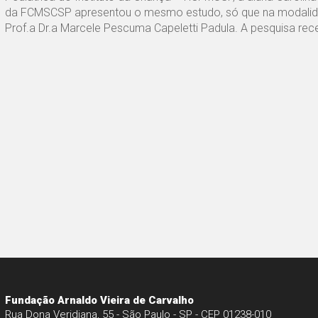
da FCMSCSP apresentou o mesmo estudo, só que na modalidad
Prof.a Dr.a Marcele Pescuma Capeletti Padula. A pesquisa re
Fundação Arnaldo Vieira de Carvalho
Rua Dona Veridiana, 55 - São Paulo - SP - CEP 01238-010