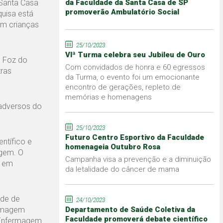
Santa Casa
da Faculdade da Santa Casa de SP
promoverão Ambulatório Social
uisa está
em crianças
25/10/2023
VIª Turma celebra seu Jubileu de Ouro
e Foz do
Com convidados de honra e 60 egressos
tras
da Turma, o evento foi um emocionante
encontro de gerações, repleto de
memórias e homenagens
adversos do
25/10/2023
Futuro Centro Esportivo da Faculdade
ntífico e
homenageia Outubro Rosa
agem. O
Campanha visa a prevenção e a diminuição
o em
da letalidade do câncer de mama
ade de
24/10/2023
ermagem
Departamento de Saúde Coletiva da
Faculdade promoverá debate científico
m Enfermagem