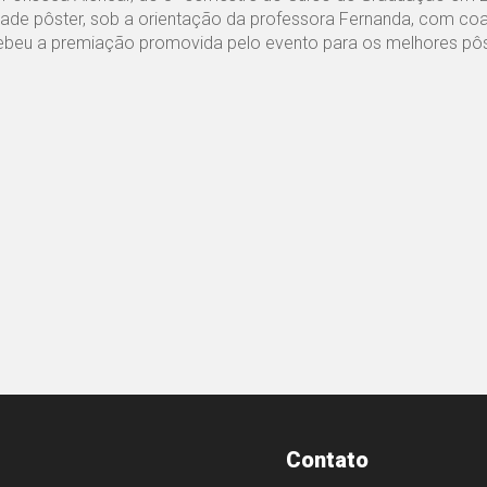
e pôster, sob a orientação da professora Fernanda, com coa
cebeu a premiação promovida pelo evento para os melhores pôs
Contato