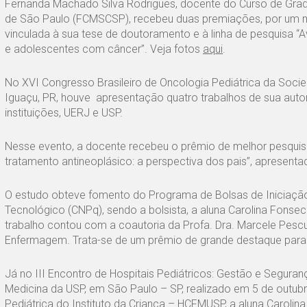
Fernanda Machado Silva Rodrigues, docente do Curso de Gr
de São Paulo (FCMSCSP), recebeu duas premiações, por um m
vinculada à sua tese de doutoramento e à linha de pesquisa 
e adolescentes com câncer”. Veja fotos
aqui
.
No XVI Congresso Brasileiro de Oncologia Pediátrica da Socie
Iguaçu, PR, houve apresentação quatro trabalhos de sua auto
instituições, UERJ e USP.
Nesse evento, a docente recebeu o prêmio de melhor pesqui
tratamento antineoplásico: a perspectiva dos pais”, apresenta
O estudo obteve fomento do Programa de Bolsas de Iniciação C
Tecnológico (CNPq), sendo a bolsista, a aluna Carolina Fon
trabalho contou com a coautoria da Profa. Dra. Marcele Pe
Enfermagem. Trata-se de um prêmio de grande destaque para 
Já no III Encontro de Hospitais Pediátricos: Gestão e Seguranç
Medicina da USP, em São Paulo – SP, realizado em 5 de outu
Pediátrica do Instituto da Criança – HCFMUSP, a aluna Caro