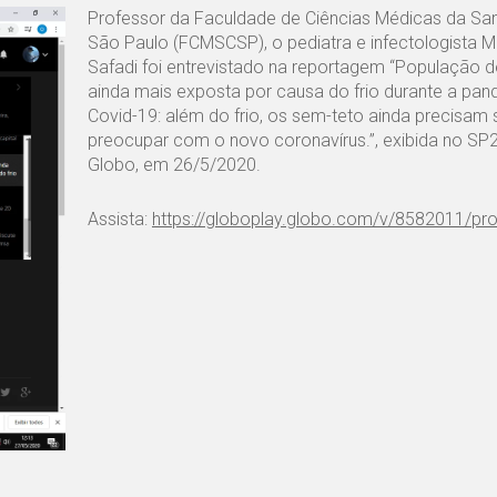
Professor da Faculdade de Ciências Médicas da Sa
São Paulo (FCMSCSP), o pediatra e infectologista M
Safadi foi entrevistado na reportagem “População de
ainda mais exposta por causa do frio durante a pa
Covid-19: além do frio, os sem-teto ainda precisam 
preocupar com o novo coronavírus.”, exibida no SP2
Globo, em 26/5/2020.
Assista:
https://globoplay.globo.com/v/8582011/pr