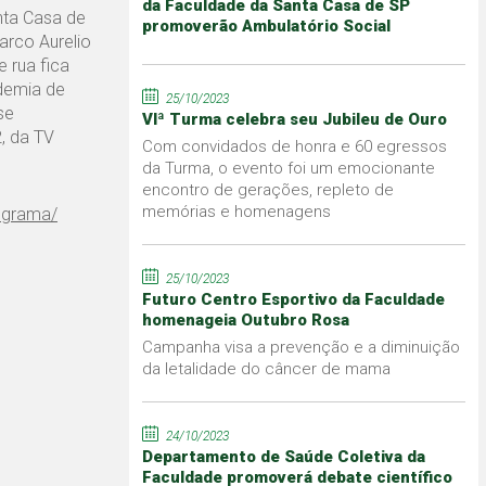
da Faculdade da Santa Casa de SP
nta Casa de
promoverão Ambulatório Social
arco Aurelio
 rua fica
ndemia de
25/10/2023
se
VIª Turma celebra seu Jubileu de Ouro
, da TV
Com convidados de honra e 60 egressos
da Turma, o evento foi um emocionante
encontro de gerações, repleto de
memórias e homenagens
ograma/
25/10/2023
Futuro Centro Esportivo da Faculdade
homenageia Outubro Rosa
Campanha visa a prevenção e a diminuição
da letalidade do câncer de mama
24/10/2023
Departamento de Saúde Coletiva da
Faculdade promoverá debate científico