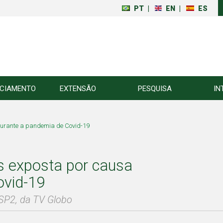
PT
|
EN
|
ES
NCIAMENTO
EXTENSÃO
PESQUISA
IN
 durante a pandemia de Covid-19
s exposta por causa
ovid-19
SP2, da TV Globo