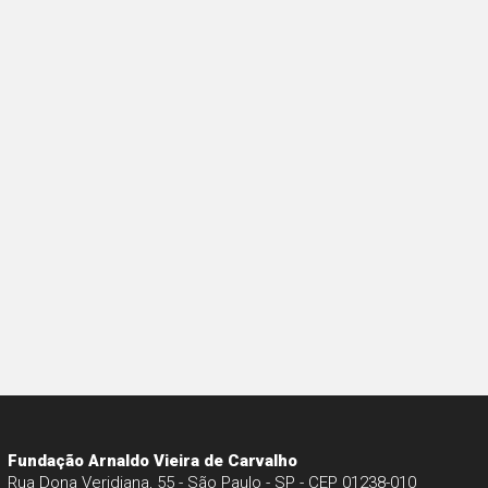
Fundação Arnaldo Vieira de Carvalho
Rua Dona Veridiana, 55 - São Paulo - SP - CEP 01238-010