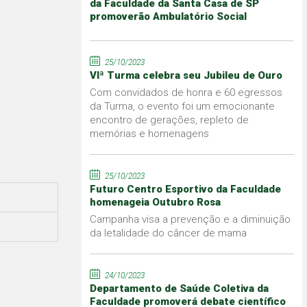
da Faculdade da Santa Casa de SP
promoverão Ambulatório Social
25/10/2023
VIª Turma celebra seu Jubileu de Ouro
Com convidados de honra e 60 egressos
da Turma, o evento foi um emocionante
encontro de gerações, repleto de
memórias e homenagens
25/10/2023
Futuro Centro Esportivo da Faculdade
homenageia Outubro Rosa
Campanha visa a prevenção e a diminuição
da letalidade do câncer de mama
24/10/2023
Departamento de Saúde Coletiva da
Faculdade promoverá debate científico