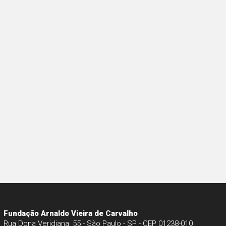
Fundação Arnaldo Vieira de Carvalho
Rua Dona Veridiana, 55 - São Paulo - SP - CEP 01238-010