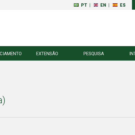
PT
|
EN
|
ES
NCIAMENTO
EXTENSÃO
PESQUISA
IN
a)