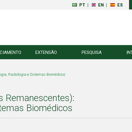
PT
|
EN
|
ES
NCIAMENTO
EXTENSÃO
PESQUISA
IN
ogia, Radiologia e Sistemas Biomédicos
as Remanescentes):
istemas Biomédicos