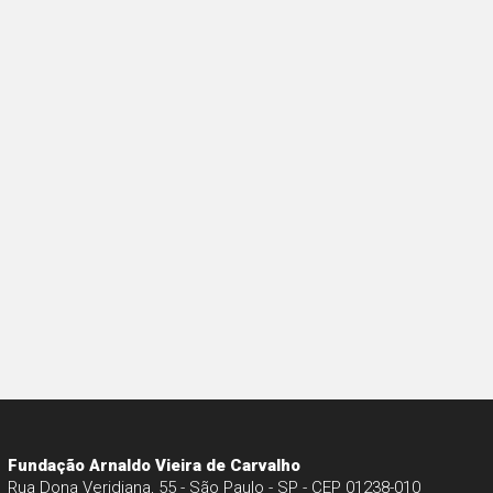
Fundação Arnaldo Vieira de Carvalho
Rua Dona Veridiana, 55 - São Paulo - SP - CEP 01238-010