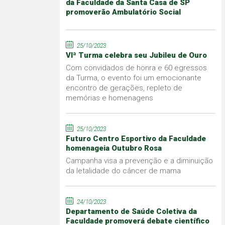
da Faculdade da Santa Casa de SP
promoverão Ambulatório Social
25/10/2023
VIª Turma celebra seu Jubileu de Ouro
Com convidados de honra e 60 egressos
da Turma, o evento foi um emocionante
encontro de gerações, repleto de
memórias e homenagens
25/10/2023
Futuro Centro Esportivo da Faculdade
homenageia Outubro Rosa
Campanha visa a prevenção e a diminuição
da letalidade do câncer de mama
24/10/2023
Departamento de Saúde Coletiva da
Faculdade promoverá debate científico