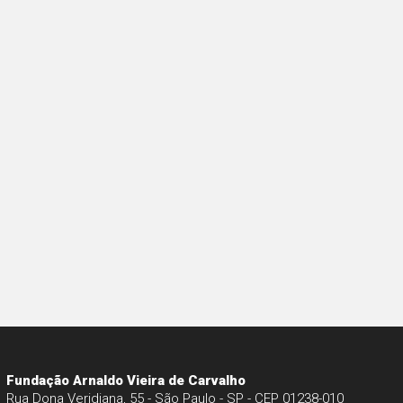
Fundação Arnaldo Vieira de Carvalho
Rua Dona Veridiana, 55 - São Paulo - SP - CEP 01238-010