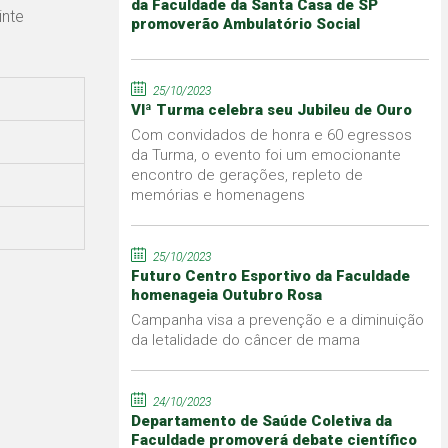
da Faculdade da Santa Casa de SP
inte
promoverão Ambulatório Social
25/10/2023
VIª Turma celebra seu Jubileu de Ouro
Com convidados de honra e 60 egressos
da Turma, o evento foi um emocionante
encontro de gerações, repleto de
memórias e homenagens
25/10/2023
Futuro Centro Esportivo da Faculdade
homenageia Outubro Rosa
Campanha visa a prevenção e a diminuição
da letalidade do câncer de mama
24/10/2023
Departamento de Saúde Coletiva da
Faculdade promoverá debate científico