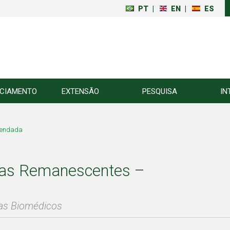
PT
|
EN
|
ES
NCIAMENTO
EXTENSÃO
PESQUISA
IN
Agendada
gas Remanescentes –
mas Biomédicos