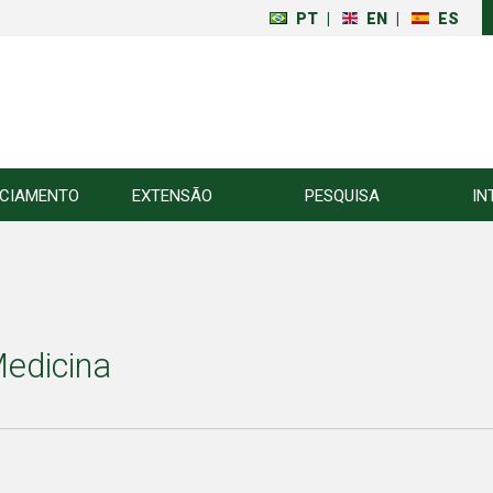
PT
|
EN
|
ES
NCIAMENTO
EXTENSÃO
PESQUISA
IN
Medicina