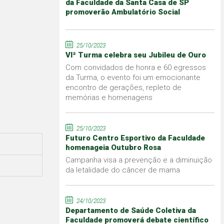
da Faculdade da Santa Casa de SP
promoverão Ambulatório Social
25/10/2023
VIª Turma celebra seu Jubileu de Ouro
Com convidados de honra e 60 egressos
da Turma, o evento foi um emocionante
encontro de gerações, repleto de
memórias e homenagens
25/10/2023
Futuro Centro Esportivo da Faculdade
homenageia Outubro Rosa
Campanha visa a prevenção e a diminuição
da letalidade do câncer de mama
24/10/2023
Departamento de Saúde Coletiva da
Faculdade promoverá debate científico