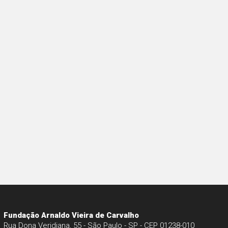
Fundação Arnaldo Vieira de Carvalho
Rua Dona Veridiana, 55 - São Paulo - SP - CEP 01238-010