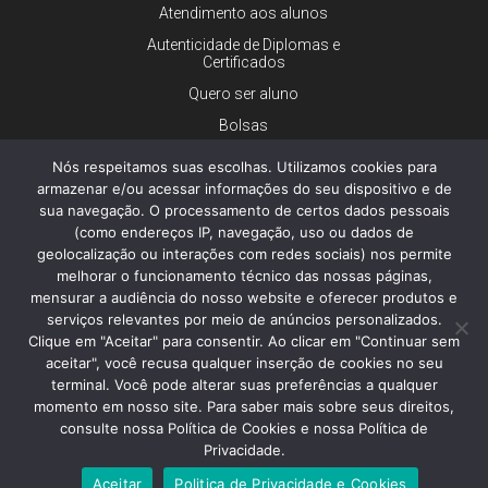
Atendimento aos alunos
Autenticidade de Diplomas e
Certificados
Quero ser aluno
Bolsas
Financiamento
Nós respeitamos suas escolhas. Utilizamos cookies para
armazenar e/ou acessar informações do seu dispositivo e de
Trabalhe conosco
sua navegação. O processamento de certos dados pessoais
Imprensa
(como endereços IP, navegação, uso ou dados de
Ouvidoria
geolocalização ou interações com redes sociais) nos permite
melhorar o funcionamento técnico das nossas páginas,
Dúvidas gerais
mensurar a audiência do nosso website e oferecer produtos e
serviços relevantes por meio de anúncios personalizados.
Clique em "Aceitar" para consentir. Ao clicar em "Continuar sem
aceitar", você recusa qualquer inserção de cookies no seu
© 2026 - Faculdade de Ciências Médicas da Santa Casa de São
Paulo - Todos os direitos reservados.
terminal. Você pode alterar suas preferências a qualquer
Política de Privacidade e Cookies
momento em nosso site. Para saber mais sobre seus direitos,
consulte nossa Política de Cookies e nossa Política de
Privacidade.
Aceitar
Politica de Privacidade e Cookies