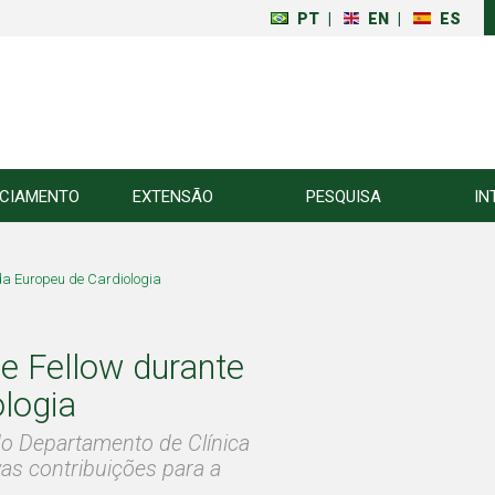
PT
|
EN
|
ES
NCIAMENTO
EXTENSÃO
PESQUISA
IN
da Europeu de Cardiologia
e Fellow durante
logia
 do Departamento de Clínica
vas contribuições para a