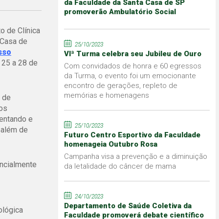
da Faculdade da Santa Casa de SP
promoverão Ambulatório Social
o de Clínica
 Casa de
25/10/2023
sso
VIª Turma celebra seu Jubileu de Ouro
s 25 a 28 de
Com convidados de honra e 60 egressos
da Turma, o evento foi um emocionante
encontro de gerações, repleto de
memórias e homenagens
 de
 os
sentando e
25/10/2023
, além de
Futuro Centro Esportivo da Faculdade
homenageia Outubro Rosa
Campanha visa a prevenção e a diminuição
encialmente
da letalidade do câncer de mama
24/10/2023
Departamento de Saúde Coletiva da
ológica
Faculdade promoverá debate científico