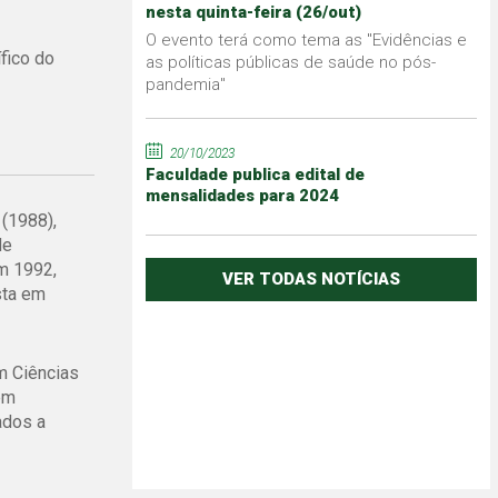
nesta quinta-feira (26/out)
O evento terá como tema as "Evidências e
fico do
as políticas públicas de saúde no pós-
pandemia"
20/10/2023
Faculdade publica edital de
mensalidades para 2024
(1988),
de
Em 1992,
VER TODAS NOTÍCIAS
sta em
m Ciências
em
ados a