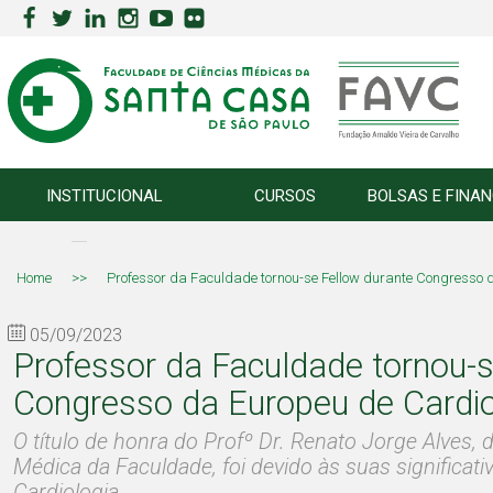
INSTITUCIONAL
CURSOS
BOLSAS E FINA
Home
>>
Professor da Faculdade tornou-se Fellow durante Congresso 
05/09/2023
Professor da Faculdade tornou-s
Congresso da Europeu de Cardio
O título de honra do Profº Dr. Renato Jorge Alves,
Médica da Faculdade, foi devido às suas significati
Cardiologia