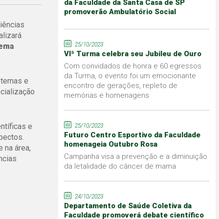
da Faculdade da Santa Casa de SP
promoverão Ambulatório Social
iências
lizará
25/10/2023
tema
VIª Turma celebra seu Jubileu de Ouro
Com convidados de honra e 60 egressos
da Turma, o evento foi um emocionante
 temas e
encontro de gerações, repleto de
cialização
memórias e homenagens
ntíficas e
25/10/2023
Futuro Centro Esportivo da Faculdade
pectos.
homenageia Outubro Rosa
 na área,
Campanha visa a prevenção e a diminuição
ncias
da letalidade do câncer de mama
24/10/2023
Departamento de Saúde Coletiva da
Faculdade promoverá debate científico