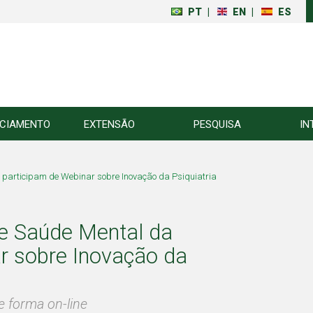
PT
|
EN
|
ES
NCIAMENTO
EXTENSÃO
PESQUISA
IN
participam de Webinar sobre Inovação da Psiquiatria
e Saúde Mental da
r sobre Inovação da
e forma on-line