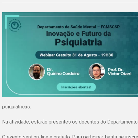
psiquiátricas.
Na atividade, estarão presentes os docentes do Departamento, o
O evento será on-line e gratuito. Para participar, basta se inscr