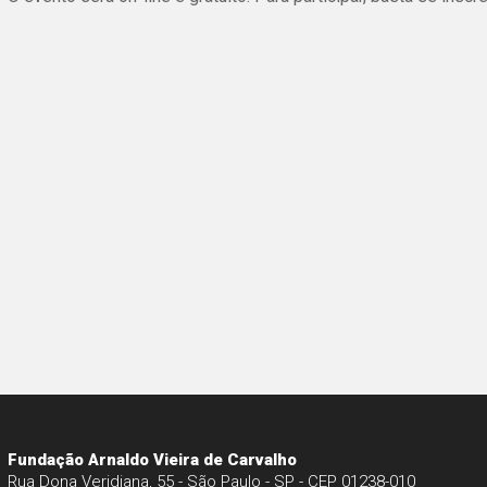
Fundação Arnaldo Vieira de Carvalho
Rua Dona Veridiana, 55 - São Paulo - SP - CEP 01238-010