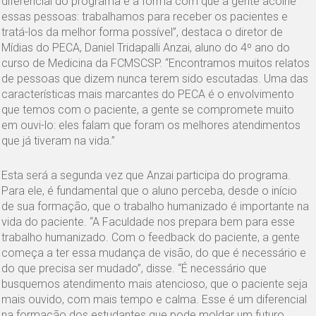
diferencial do programa é a forma com que a gente acolhe
essas pessoas: trabalhamos para receber os pacientes e
tratá-los da melhor forma possível”, destaca o diretor de
Mídias do PECA, Daniel Tridapalli Anzai, aluno do 4º ano do
curso de Medicina da FCMSCSP. “Encontramos muitos relatos
de pessoas que dizem nunca terem sido escutadas. Uma das
características mais marcantes do PECA é o envolvimento
que temos com o paciente, a gente se compromete muito
em ouvi-lo: eles falam que foram os melhores atendimentos
que já tiveram na vida.”
Esta será a segunda vez que Anzai participa do programa.
Para ele, é fundamental que o aluno perceba, desde o início
de sua formação, que o trabalho humanizado é importante na
vida do paciente. “A Faculdade nos prepara bem para esse
trabalho humanizado. Com o feedback do paciente, a gente
começa a ter essa mudança de visão, do que é necessário e
do que precisa ser mudado”, disse. “É necessário que
busquemos atendimento mais atencioso, que o paciente seja
mais ouvido, com mais tempo e calma. Esse é um diferencial
na formação dos estudantes que pode moldar um futuro