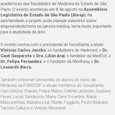
acadêmicas das faculdades de Medicina do Estado de São
Paulo. O evento aconteceu em 8 de agosto na
Assembleia
Legislativa do Estado de São Paulo (Alesp)
. Na
oportunidade, o projeto pode planejar palestras sobre
empreendedorismo na carreira médica, tema muito importante
para a atualidade da área.
O evento contou com o presidente do InovaSanta, o aluno
Vinícius Carlos Jacobs
; os fundadores do Hackmed, o
Dr.
Cauê Gasparoto
e
Dra. Li
lian Arai
; o fundador da MedCof, o
Dr. Felipe Fernandes
; e o fundador da MedEasy, o
Dr.
Leonardo Barra.
Também estiveram presentes os alunos do curso de
Medicina da FCMSCSP e atuais membros do InovaSanta:
Caio Vinícius Chaves, Felipe Matsu, Gabriel Lanzuolo, Gustavo
Peres, Lucas Sanderson, Maria Clara Tocantins, Maria
Mascarenhas, Mariana Leal, Murillo Faggioni, Pedro Makabe,
Tarcísio Gallucci e Vinicius Monnerat.