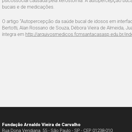
psicossocial causada pela xerostomia. A autopercepção bucal
bucais e de medicações.
O artigo “Autopercepção da saúde bucal de idosos em interf
Bertotti, Alan Rossano de Souza, Débora Vieira de Almeida, Ju
íntegra em
http://arquivosmedicos.fcmsantacasasp.edu.br/in
Fundação Arnaldo Vieira de Carvalho
Rua Dona Veridiana, 55 - São Paulo - SP - CEP 01238-010