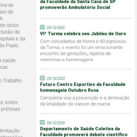
da Faculdade da Santa Casa de SP
ona às
promoverão Ambulatório Social
uso de
 A
do idoso
25/10/2023
nclusão de
VIª Turma celebra seu Jubileu de Ouro
spitais e da
Com convidados de honra e 60 egressos
ão Paulo.
da Turma, o evento foi um emocionante
encontro de gerações, repleto de
memórias e homenagens
a saúde
cas,
25/10/2023
o Trabalho
Futuro Centro Esportivo da Faculdade
homenageia Outubro Rosa
Campanha visa a prevenção e a diminuição
os, sobre
da letalidade do câncer de mama
 próteses
24/10/2023
Departamento de Saúde Coletiva da
limitação
Faculdade promoverá debate científico