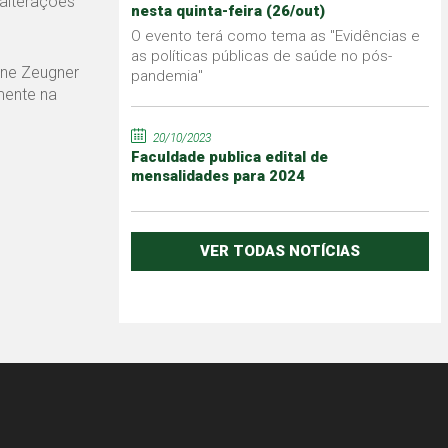
 alterações
nesta quinta-feira (26/out)
O evento terá como tema as "Evidências e
as políticas públicas de saúde no pós-
ine Zeugner
pandemia"
mente na
20/10/2023
Faculdade publica edital de
mensalidades para 2024
VER TODAS NOTÍCIAS