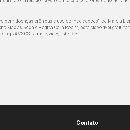
 satisfatória relacionou-se com o uso de prótese, ausência de
ace com doenças crônicas e uso de medicações”, de Márcia Ela
ana Macias Seda e Regina Célia Popim, está disponível gratuita
dex.php/AMSCSP/article/view/150/156
Contato