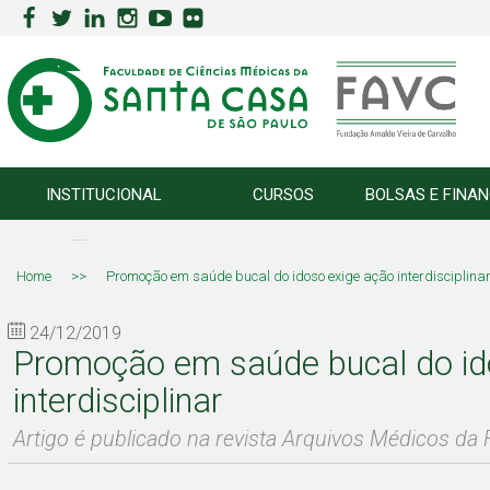
INSTITUCIONAL
CURSOS
BOLSAS E FINA
Home
>>
Promoção em saúde bucal do idoso exige ação interdisciplina
24/12/2019
Promoção em saúde bucal do id
interdisciplinar
Artigo é publicado na revista Arquivos Médicos d