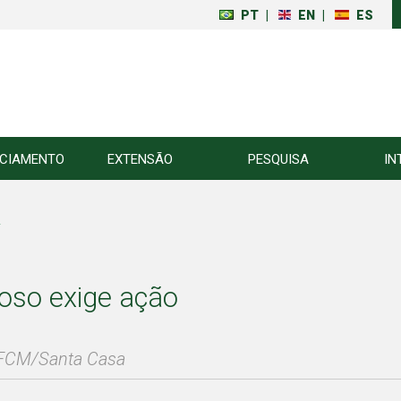
PT
|
EN
|
ES
NCIAMENTO
EXTENSÃO
PESQUISA
IN
r
oso exige ação
a FCM/Santa Casa