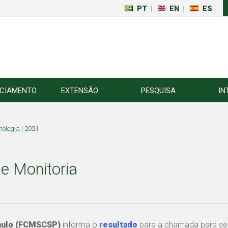
PT
|
EN
|
ES
NCIAMENTO
EXTENSÃO
PESQUISA
IN
nologia | 2021
de Monitoria
Paulo (FCMSCSP)
informa o
resultado
para a chamada para se