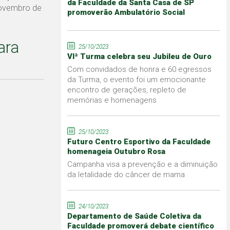
da Faculdade da Santa Casa de SP
novembro de
promoverão Ambulatório Social
ara
25/10/2023
VIª Turma celebra seu Jubileu de Ouro
Com convidados de honra e 60 egressos
da Turma, o evento foi um emocionante
encontro de gerações, repleto de
memórias e homenagens
25/10/2023
Futuro Centro Esportivo da Faculdade
homenageia Outubro Rosa
Campanha visa a prevenção e a diminuição
da letalidade do câncer de mama
24/10/2023
Departamento de Saúde Coletiva da
Faculdade promoverá debate científico