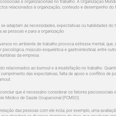
cossociais e organizacionais no trabalho. A Organização Mundi
pectos relacionados à organização, conteúdo e desempenho do 
se adaptam às necessidades, expectativas ou habilidades do t
a as pessoas e para a organização.
ersos no ambiente de trabalho provoca estresse mental, que, 
sicológica, músculo-esquelética e gastrointestinal, entre outr
luntárias da empresa.
ido relacionados ao burnout e à insatisfação no trabalho. Quant
e cumprimento das expectativas, falta de apoio e conflitos de pa
rnout.
concluir que é necessário considerar os fatores psicossociais 
role Médico de Saúde Ocupacional (PCMSO).
relação das pessoas com ele inclui, por exemplo, uma avaliaç