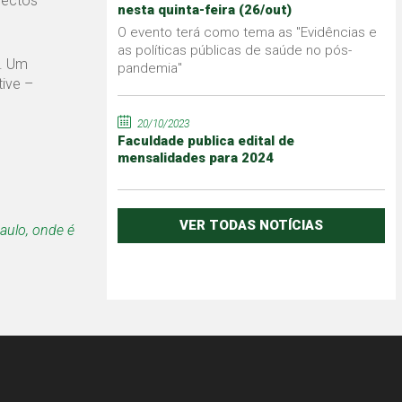
pectos
nesta quinta-feira (26/out)
O evento terá como tema as "Evidências e
as políticas públicas de saúde no pós-
o. Um
pandemia"
tive –
20/10/2023
Faculdade publica edital de
mensalidades para 2024
VER TODAS NOTÍCIAS
aulo, onde é