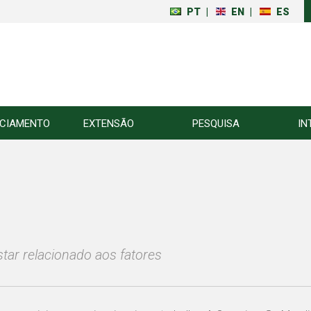
PT
|
EN
|
ES
NCIAMENTO
EXTENSÃO
PESQUISA
IN
tar relacionado aos fatores