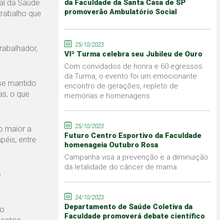
al da Saúde
da Faculdade da Santa Casa de SP
promoverão Ambulatório Social
trabalho que
25/10/2023
rabalhador,
VIª Turma celebra seu Jubileu de Ouro
Com convidados de honra e 60 egressos
da Turma, o evento foi um emocionante
se mantido
encontro de gerações, repleto de
as, o que
memórias e homenagens
25/10/2023
o maior a
Futuro Centro Esportivo da Faculdade
péis, entre
homenageia Outubro Rosa
Campanha visa a prevenção e a diminuição
da letalidade do câncer de mama
e
24/10/2023
Departamento de Saúde Coletiva da
ão
Faculdade promoverá debate científico