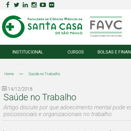
INSTITUCIONAL
CURSOS
BOLSAS E FINA
Home
>>
Saúde no Trabalho
14/12/2018
Saúde no Trabalho
Artigo discute por que adoecimento mental pode es
psicossociais e organizacionais no trabalho