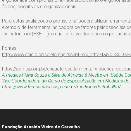
ergonômica com profissional habilitado, como o ergonomista
físicos, cognitivos e organizacionais.
Para estas avaliações o profissional poderá utilizar ferrament
exemplo de ferramenta indicadora de fatores psicossociais de
Indicator Tool (HSE-IT), o qual já foi validado para o português.
Fontes
http://www.scielo.br/scielo.php?script=sci_arttext&pid=S01
https://apmtsp.org.br/enquete-saude-mental-x-doenca-ocupac
A médica Flávia Souza e Silva de Almeida é Mestre em Saúde Col
Vice-Coordenadora do Curso de Especialização em Medicina do T
https://www.fcmsantacasasp.edu.br/medicina-do-trabalho/
Fundação Arnaldo Vieira de Carvalho