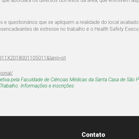
, que abordará os diversos domínios da área, que envolvem as
as e questionários que se apliquem a realidade do local avaliad
sencadeantes de estresse no trabalho é o Health Safety Execu
02-311X2018001105011&lang=pt
ional/
etiva pela Faculdade de Ciências Médicas da Santa Casa de São P
rabalho. Informações e inscrições:
Contato