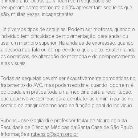
primeiro ano. Outras 20% ficam sem sequelas e se
recuperam completamente e 60% apresentam sequelas que
são, muitas vezes, incapacitantes.
Há diversos tipos de sequelas. Podem ser motoras, quando o
indivíduo tem dificuldade de movimentação, para andar ou
usar um membro superior. Há ainda as de expressão, quando
a pessoa não fala ou compreende o que é dito. Existem ainda
as cognitivas, de alteração de memória e de comportamento
e as visuais.
Todas as sequelas devem ser exaustivamente combatidas no
tratamento do AVC, mas podem existir e, quando ocorrem, é
colocada em prática toda uma medicina para a reabilitação,
que desenvolve técnicas para combatê-las e minimizá-las no
sentido de atingir uma melhora da função global do indivíduo.
Rubens José Gagliardi é professor titular de Neurologia da
Faculdade de Ciências Médicas da Santa Casa de São Paulo.
Informações:
rubensjg@apm.org.
br