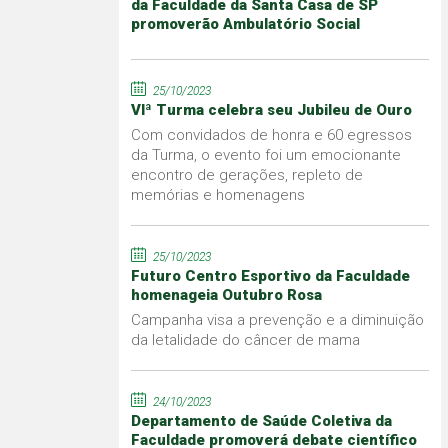
da Faculdade da Santa Casa de SP
promoverão Ambulatório Social
25/10/2023
VIª Turma celebra seu Jubileu de Ouro
Com convidados de honra e 60 egressos
da Turma, o evento foi um emocionante
encontro de gerações, repleto de
memórias e homenagens
25/10/2023
Futuro Centro Esportivo da Faculdade
homenageia Outubro Rosa
Campanha visa a prevenção e a diminuição
da letalidade do câncer de mama
24/10/2023
Departamento de Saúde Coletiva da
Faculdade promoverá debate científico