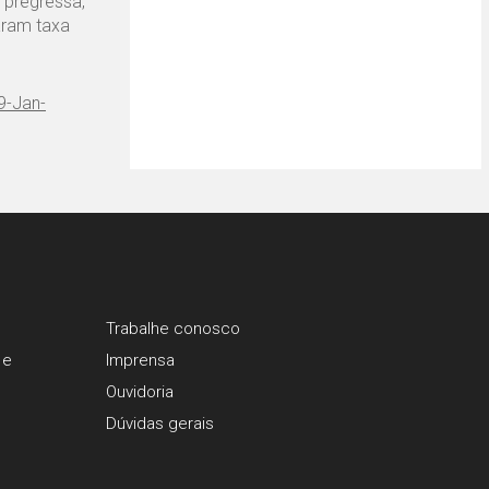
 pregressa,
aram taxa
9-Jan-
Trabalhe conosco
 e
Imprensa
Ouvidoria
Dúvidas gerais