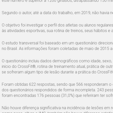
este número é superior a 1200 ginásios, ultrapassando 150 mil
Segundo o autor, até a data do trabalho, em 2019, não havia 
O objetivo foi investigar o perfil dos atletas ou alunos regula
às atividades esportivas, sua rotina de treinos, seus hábitos e 
O estudo transversal foi baseado em um questionário direcio
no Brasil. As informações foram coletadas de maio de 2015 a 
O questionário incluiu dados demográficos como idade, sexo, g
início do CrossFit®, rotina de treinamento atual, prática de 
se sofreram algum tipo de lesão durante a prática do CrossFit
Foram obtidas 622 respostas, sendo que 566 responderam o qu
dos questionários respondidos de forma incompleta. 243 pess
foram encontradas 176 pessoas (31,0%) que referiram ter sofri
Não houve diferença significativa na incidência de lesões em