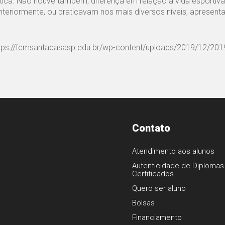
tica. Não houve também, diferença em relação a vida esportiva
teriormente, ou praticavam nos mais diversos níveis, apresent
tps://fcmsantacasasp.edu.br/wp-content/uploads/2019/12/201
Contato
Atendimento aos alunos
Autenticidade de Diplomas
Certificados
1
Quero ser aluno
Bolsas
Financiamento