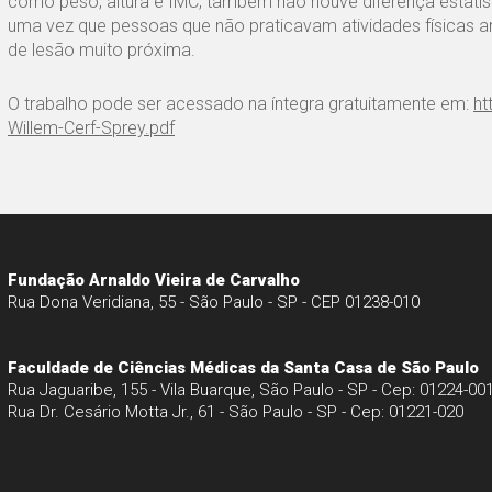
como peso, altura e IMC, também não houve diferença estatís
uma vez que pessoas que não praticavam atividades físicas an
de lesão muito próxima.
O trabalho pode ser acessado na íntegra gratuitamente em:
ht
Willem-Cerf-Sprey.pdf
Fundação Arnaldo Vieira de Carvalho
Rua Dona Veridiana, 55 - São Paulo - SP - CEP 01238-010
Faculdade de Ciências Médicas da Santa Casa de São Paulo
Rua Jaguaribe, 155 - Vila Buarque, São Paulo - SP - Cep: 01224-00
Rua Dr. Cesário Motta Jr., 61 - São Paulo - SP - Cep: 01221-020