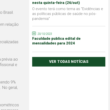
nesta quinta-feira (26/out)
O evento terá como tema as "Evidências e
 Brasil.
as políticas públicas de saúde no pós-
pandemia"
 em relação
20/10/2023
Faculdade publica edital de
ecializadas
mensalidades para 2024
a prévia ao
VER TODAS NOTÍCIAS
issional e
 sendo 9%
 No geral,
opométricos