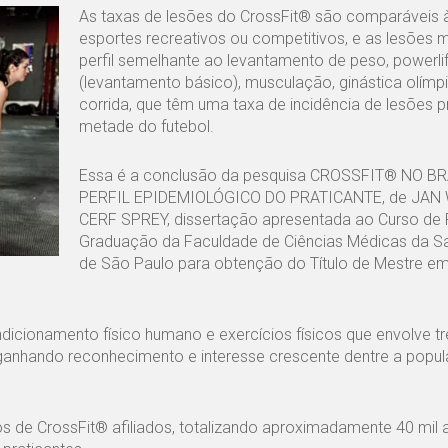
As taxas de lesões do CrossFit® são comparáveis 
esportes recreativos ou competitivos, e as lesões
perfil semelhante ao levantamento de peso, powerlif
(levantamento básico), musculação, ginástica olímp
corrida, que têm uma taxa de incidência de lesões 
metade do futebol.
Essa é a conclusão da pesquisa CROSSFIT® NO BR
PERFIL EPIDEMIOLÓGICO DO PRATICANTE, de JAN
CERF SPREY, dissertação apresentada ao Curso de 
Graduação da Faculdade de Ciências Médicas da S
de São Paulo para obtenção do Título de Mestre em
icionamento físico humano e exercícios físicos que envolve t
 ganhando reconhecimento e interesse crescente dentre a popu
s de CrossFit® afiliados, totalizando aproximadamente 40 mil a