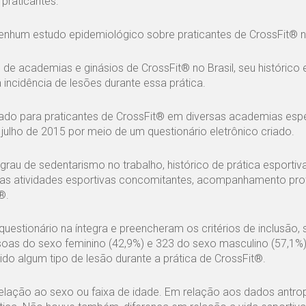
 praticantes.
nenhum estudo epidemiológico sobre praticantes de CrossFit® no
res de academias e ginásios de CrossFit® no Brasil, seu histórico
a incidência de lesões durante essa prática.
nado para praticantes de CrossFit® em diversas academias esp
julho de 2015 por meio de um questionário eletrônico criado.
rau de sedentarismo no trabalho, histórico de prática esportiv
outras atividades esportivas concomitantes, acompanhamento prof
®.
estionário na íntegra e preencheram os critérios de inclusão,
oas do sexo feminino (42,9%) e 323 do sexo masculino (57,1%).
do algum tipo de lesão durante a prática de CrossFit®.
 relação ao sexo ou faixa de idade. Em relação aos dados antr