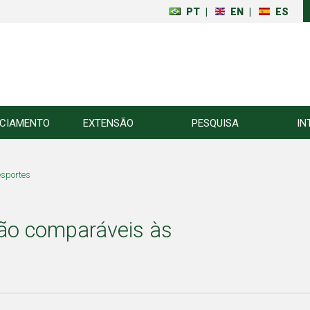
PT
|
EN
|
ES
NCIAMENTO
EXTENSÃO
PESQUISA
IN
esportes
são comparáveis às