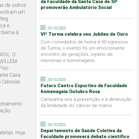
da Faculdade da Santa Casa de SP
às de outros
promoverão Ambulatório Social
 mostram um
ting
ica e
25/10/2023
próxima à
VIª Turma celebra seu Jubileu de Ouro
Com convidados de honra e 60 egressos
da Turma, o evento foi um emocionante
ASIL: O
encontro de gerações, repleto de
memórias e homenagens
 WILLEM
Pós-
anta Casa
25/10/2023
 Ciências
Futuro Centro Esportivo da Faculdade
homenageia Outubro Rosa
Campanha visa a prevenção e a diminuição
reinamento
da letalidade do câncer de mama
lação
24/10/2023
Departamento de Saúde Coletiva da
tletas. Hoje
Faculdade promoverá debate científico