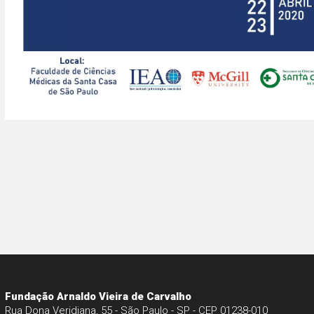
Fundação Arnaldo Vieira de Carvalho
Rua Dona Veridiana, 55 - São Paulo - SP - CEP 01238-010