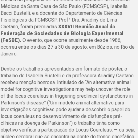
Médicas da Santa Casa de São Paulo (FCMSCSP), Isabella
Bacci Bustelli, e a docente do Departamento de Ciências
Fisiológicas da FCMSCSP, Profª Dra. Ariadiny de Lima
Caetano, foram premiadas
XXXVII Reunião Anual da
Federação de Sociedades de Biologia Experimental
(FeSBE).
O evento, que ocorre anualmente desde 1986,
ocorreu entre os dias 27 a 30 de agosto, em Búzios, no Rio de
Janeiro.
Dentre os trabalhos apresentados em formato de pôster, o
trabalho de Isabella Bustelli e da professora Ariadiny Caetano
recebeu menção honrosa. Intitulado de
“An alternative animal
model for cognitive investigations may help uncover the role
of the locus coeruleus in triggering preclinical dysfunctions in
Parkinson’s disease” (“Um modelo animal alternativo para
investigações cognitivas pode ajudar a descobrir o papel do
locus coeruleus no desenvolvimento de disfunções pré-
clínicas na doença de Parkinson”)
o trabalho tinha como
objetivo verificar a participação do Locus Coeruleus, — ou seja,
núcleo cerebral que se encontra na ponte do tronco encefálico