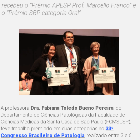
recebeu o “Prêmio APESP Prof. Marcello Franco” e
o “Prêmio SBP categoria Oral”
A professora
Dra. Fabiana Toledo Bueno Pereira
, do
Departamento de Ciências Patológicas da Faculdade de
Ciências Médicas da Santa Casa de São Paulo (FCMSCSP),
teve trabalho premiado em duas categorias no
33º
Congresso Brasileiro de Patologia
, realizado entre 3 e 6