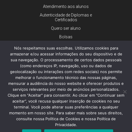
Atendimento aos alunos
Autenticidade de Diplomas e
Certificados
Quero ser aluno
Bolsas
Financiamento
Nós respeitamos suas escolhas. Utilizamos cookies para
Trabalhe conosco
armazenar e/ou acessar informações do seu dispositivo e de
sua navegação. O processamento de certos dados pessoais
Imprensa
(como endereços IP, navegação, uso ou dados de
Ouvidoria
geolocalização ou interações com redes sociais) nos permite
melhorar o funcionamento técnico das nossas páginas,
Dúvidas gerais
mensurar a audiência do nosso website e oferecer produtos e
serviços relevantes por meio de anúncios personalizados.
Clique em "Aceitar" para consentir. Ao clicar em "Continuar sem
aceitar", você recusa qualquer inserção de cookies no seu
© 2026 - Faculdade de Ciências Médicas da Santa Casa de São
Paulo - Todos os direitos reservados.
terminal. Você pode alterar suas preferências a qualquer
Política de Privacidade e Cookies
momento em nosso site. Para saber mais sobre seus direitos,
consulte nossa Política de Cookies e nossa Política de
Privacidade.