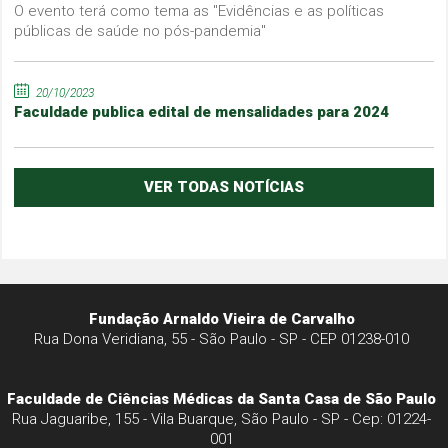
O evento terá como tema as "Evidências e as políticas
públicas de saúde no pós-pandemia"
20/10/2023
Faculdade publica edital de mensalidades para 2024
VER TODAS NOTÍCIAS
Fundação Arnaldo Vieira de Carvalho
Rua Dona Veridiana, 55 - São Paulo - SP - CEP 01238-010
Faculdade de Ciências Médicas da Santa Casa de São Paulo
Rua Jaguaribe, 155 - Vila Buarque, São Paulo - SP - Cep: 01224-
001