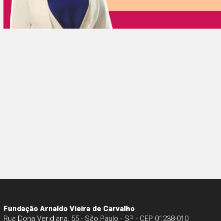
Fundação Arnaldo Vieira de Carvalho
Rua Dona Veridiana, 55 - São Paulo - SP - CEP 01238-010