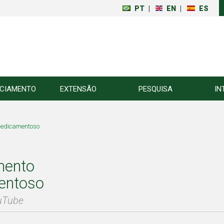
PT
|
EN
|
ES
NCIAMENTO
EXTENSÃO
PESQUISA
IN
medicamentoso
mento
entoso
ouTube