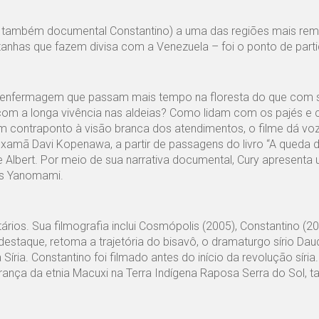
 do também documental Constantino) a uma das regiões mais re
nhas que fazem divisa com a Venezuela – foi o ponto de parti
 de enfermagem que passam mais tempo na floresta do que com 
m a longa vivência nas aldeias? Como lidam com os pajés e
 contraponto à visão branca dos atendimentos, o filme dá vo
amã Davi Kopenawa, a partir de passagens do livro “A queda d
bert. Por meio de sua narrativa documental, Cury apresenta 
dos Yanomami.
ários. Sua filmografia inclui Cosmópolis (2005), Constantino (2
destaque, retoma a trajetória do bisavô, o dramaturgo sírio Dau
ria. Constantino foi filmado antes do início da revolução síria.
derança da etnia Macuxi na Terra Indígena Raposa Serra do Sol