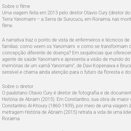
Sobre o filme
Uma viagem feita em 2013 pelo diretor Otavio Cury (diretor
Terra Yanomami – a Serra de Surucucu, em Roraima, nas monta
filme.
A narrativa traz o ponto de vista de enfermeiros e técnicos
famílias: como veem os Yanomami e como se transformam co
concepção diferente de doença? Em sequências que oferecem
agente de saúde Yanomami e apresenta a visão de mundo do x
memórias de um xamã Yanomami”, de Davi Kopenawa e Bruce Al
sensível e chama ainda atenção para o futuro da floresta e 
Sobre o diretor
O paulistano Otavio Cury é diretor de fotografia e de document
História de Abraim (2015). Em Constantino, sua obra de maior 
Constantino Al-Khoury (1860-1939), por meio de uma viagem à Sí
metragem História de Abraim (2015) retrata a vida de uma li
Roraima.