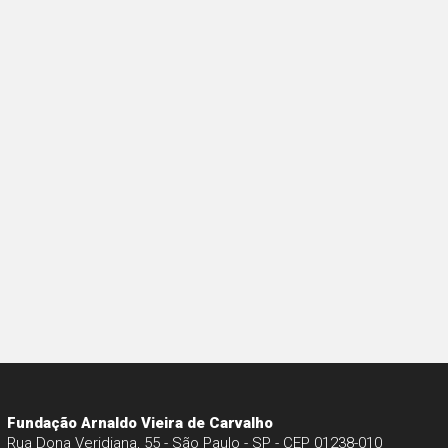
Fundação Arnaldo Vieira de Carvalho
Rua Dona Veridiana, 55 - São Paulo - SP - CEP 01238-010