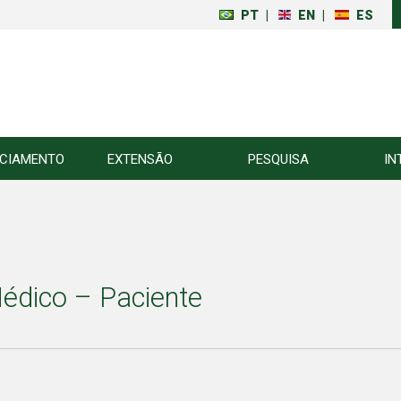
PT
|
EN
|
ES
NCIAMENTO
EXTENSÃO
PESQUISA
IN
édico – Paciente