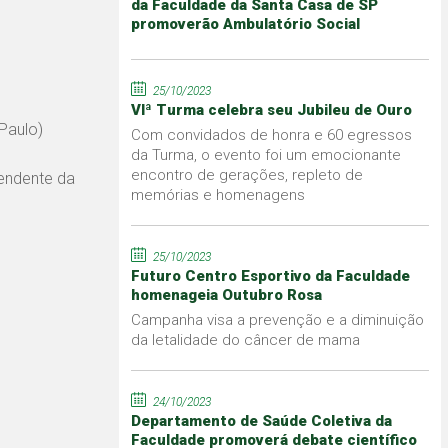
da Faculdade da Santa Casa de SP
promoverão Ambulatório Social
25/10/2023
VIª Turma celebra seu Jubileu de Ouro
Paulo)
Com convidados de honra e 60 egressos
da Turma, o evento foi um emocionante
encontro de gerações, repleto de
endente da
memórias e homenagens
25/10/2023
Futuro Centro Esportivo da Faculdade
homenageia Outubro Rosa
Campanha visa a prevenção e a diminuição
da letalidade do câncer de mama
24/10/2023
Departamento de Saúde Coletiva da
Faculdade promoverá debate científico