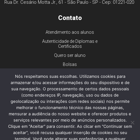
Rua Dr. Cesário Motta Jr., 61 - São Paulo - SP - Cep: 01221-020
Contato
Atendimento aos alunos
Autenticidade de Diplomas e
Certificados
Quero ser aluno
Bolsas
Financiamento
Nós respeitamos suas escolhas. Utilizamos cookies para
Trabalhe conosco
armazenar e/ou acessar informações do seu dispositivo e de
sua navegação. O processamento de certos dados pessoais
Imprensa
(como endereços IP, navegação, uso ou dados de
Ouvidoria
geolocalização ou interações com redes sociais) nos permite
melhorar o funcionamento técnico das nossas páginas,
Dúvidas gerais
mensurar a audiência do nosso website e oferecer produtos e
serviços relevantes por meio de anúncios personalizados.
Clique em "Aceitar" para consentir. Ao clicar em "Continuar sem
aceitar", você recusa qualquer inserção de cookies no seu
© 2026 - Faculdade de Ciências Médicas da Santa Casa de São
Paulo - Todos os direitos reservados.
terminal. Você pode alterar suas preferências a qualquer