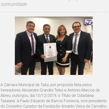
comunidade
A Câmara Municipal de Tatuí, por proposta feita pelos
Vereadores Alexandre Grandini Teles e Antônio Marcos de
Abreu, outorgou, dia 10/12/2019, o Título de Cidadania
Tatuiana à Paulo Eduardo de Barros Fonseca, vice-presidente
do Conselho Curador da Fundação Arnaldo Vieira de Carvalho,