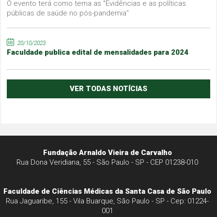
O evento terá como tema as "Evidências e as políticas
públicas de saúde no pós-pandemia"
20/10/2023
Faculdade publica edital de mensalidades para 2024
VER TODAS NOTÍCIAS
Fundação Arnaldo Vieira de Carvalho
Rua Dona Veridiana, 55 - São Paulo - SP - CEP 01238-010
Faculdade de Ciências Médicas da Santa Casa de São Paulo
Rua Jaguaribe, 155 - Vila Buarque, São Paulo - SP - Cep: 01224-
001