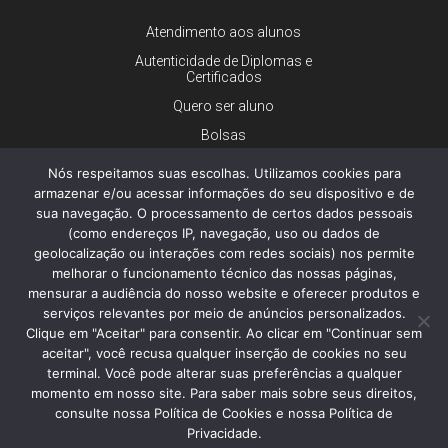
Atendimento aos alunos
Autenticidade de Diplomas e
Certificados
Quero ser aluno
Bolsas
Financiamento
Nós respeitamos suas escolhas. Utilizamos cookies para
Trabalhe conosco
armazenar e/ou acessar informações do seu dispositivo e de
sua navegação. O processamento de certos dados pessoais
Imprensa
(como endereços IP, navegação, uso ou dados de
Ouvidoria
geolocalização ou interações com redes sociais) nos permite
melhorar o funcionamento técnico das nossas páginas,
Dúvidas gerais
mensurar a audiência do nosso website e oferecer produtos e
serviços relevantes por meio de anúncios personalizados.
Clique em "Aceitar" para consentir. Ao clicar em "Continuar sem
aceitar", você recusa qualquer inserção de cookies no seu
© 2026 - Faculdade de Ciências Médicas da Santa Casa de São
Paulo - Todos os direitos reservados.
terminal. Você pode alterar suas preferências a qualquer
Política de Privacidade e Cookies
momento em nosso site. Para saber mais sobre seus direitos,
consulte nossa Política de Cookies e nossa Política de
Privacidade.