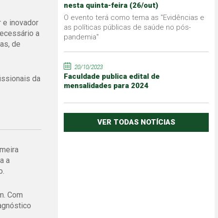
nesta quinta-feira (26/out)
O evento terá como tema as "Evidências e
 e inovador
as políticas públicas de saúde no pós-
necessário a
pandemia"
as, de
20/10/2023
Faculdade publica edital de
issionais da
mensalidades para 2024
VER TODAS NOTÍCIAS
rmeira
a a
o.
êm. Com
agnóstico