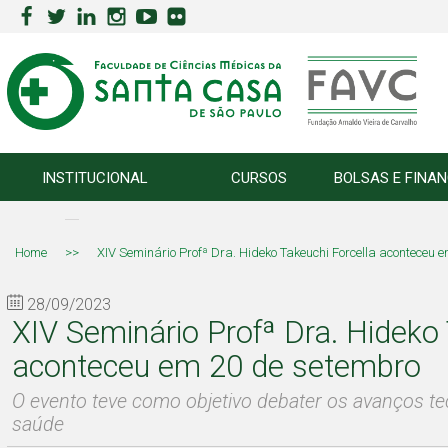
INSTITUCIONAL
CURSOS
BOLSAS E FINA
Home
>>
XIV Seminário Profª Dra. Hideko Takeuchi Forcella aconteceu 
28/09/2023
XIV Seminário Profª Dra. Hideko 
aconteceu em 20 de setembro
O evento teve como objetivo debater os avanços te
saúde