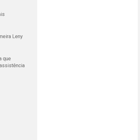
ais
meira Leny
a que
assistência