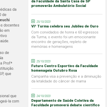
da Faculdade da Santa Casa de SP
promoverão Ambulatório Social
édicas da
0 de
keuchi
25/10/2023
os docentes
VIª Turma celebra seu Jubileu de Ouro
ção em
Com convidados de honra e 60 egressos
tivo
da Turma, o evento foi um emocionante
saúde.
encontro de gerações, repleto de
memórias e homenagens
rso de
Na
25/10/2023
 a Profª
Futuro Centro Esportivo da Faculdade
tituição.
homenageia Outubro Rosa
SP, que
Campanha visa a prevenção e a diminuição
da letalidade do câncer de mama
sional que
24/10/2023
Departamento de Saúde Coletiva da
ageá-la com
Faculdade promoverá debate científico