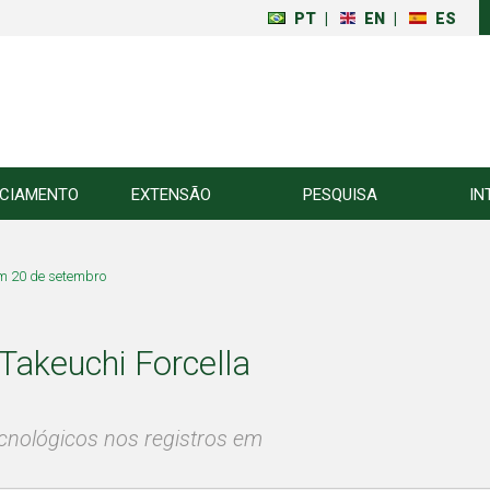
PT
|
EN
|
ES
NCIAMENTO
EXTENSÃO
PESQUISA
IN
em 20 de setembro
Takeuchi Forcella
cnológicos nos registros em