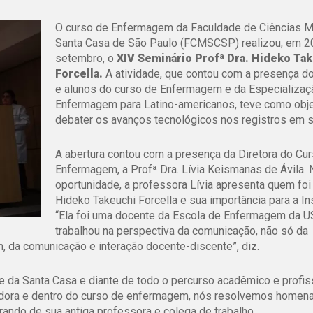
O curso de Enfermagem da Faculdade de Ciências M
Santa Casa de São Paulo (FCMSCSP) realizou, em 2
setembro, o
XIV Seminário Profª Dra. Hideko Ta
Forcella.
A atividade, que contou com a presença d
e alunos do curso de Enfermagem e da Especializa
Enfermagem para Latino-americanos, teve como obje
debater os avanços tecnológicos nos registros em 
A abertura contou com a presença da Diretora do Cu
Enfermagem, a Profª Dra. Lívia Keismanas de Ávila. 
oportunidade, a professora Lívia apresenta quem foi
Hideko Takeuchi Forcella e sua importância para a Ins
“Ela foi uma docente da Escola de Enfermagem da U
trabalhou na perspectiva da comunicação, não só da
, da comunicação e interação docente-discente”, diz.
 da Santa Casa e diante de todo o percurso acadêmico e profis
sadora e dentro do curso de enfermagem, nós resolvemos homen
ando de sua antiga professora e colega de trabalho.