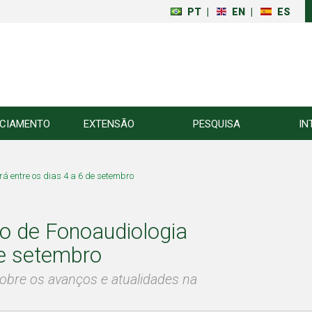
PT
|
EN
|
ES
NCIAMENTO
EXTENSÃO
PESQUISA
IN
á entre os dias 4 a 6 de setembro
o de Fonoaudiologia
de setembro
obre os avanços e atualidades na