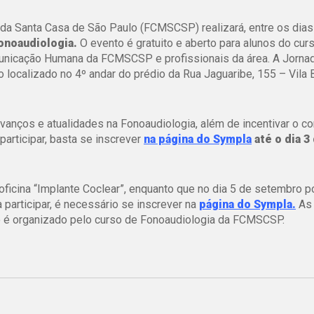
a Santa Casa de São Paulo (FCMSCSP) realizará, entre os dias
onoaudiologia.
O evento é gratuito e aberto para alunos do cur
nicação Humana da FCMSCSP e profissionais da área. A Jorna
 no localizado no 4º andar do prédio da Rua Jaguaribe, 155 – Vila
avanços e atualidades na Fonoaudiologia, além de incentivar o 
articipar, basta se inscrever
na página do Sympla
até o dia 3
oficina “Implante Coclear”, enquanto que no dia 5 de setembro 
 participar, é necessário se inscrever na
página do Sympla.
As 
to é organizado pelo curso de Fonoaudiologia da FCMSCSP.