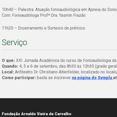
10h40 – Palestra: Atuação fonoaudiológica em Apneia do Sono
Com: Fonoaudióloga Profª Dra. Yasmin Frazão
11h20 – Encerramento e Sorteios de prêmios
Serviço
O que:
XXI Jornada Acadêmica do curso de Fonoaudiologia 
Quando:
4, 5 e 6 de setembro, das 8h30 às 13h30 (grade geral
Local:
Anfiteatro Dr. Christiano Altenfelder, localizado no loca
Como participar:
basta se inscrever
na página do Sympla
a
Fundação Arnaldo Vieira de Carvalho