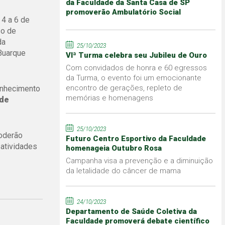
da Faculdade da Santa Casa de SP
promoverão Ambulatório Social
 4 a 6 de
so de
da
25/10/2023
 Buarque
VIª Turma celebra seu Jubileu de Ouro
Com convidados de honra e 60 egressos
da Turma, o evento foi um emocionante
encontro de gerações, repleto de
conhecimento
memórias e homenagens
 de
25/10/2023
poderão
Futuro Centro Esportivo da Faculdade
atividades
homenageia Outubro Rosa
Campanha visa a prevenção e a diminuição
da letalidade do câncer de mama
24/10/2023
Departamento de Saúde Coletiva da
Faculdade promoverá debate científico