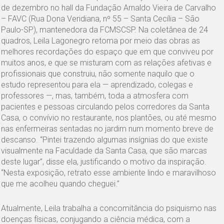
de dezembro no hall da Fundação Arnaldo Vieira de Carvalho
– FAVC (Rua Dona Veridiana, nº 55 – Santa Cecília – São
Paulo-SP), mantenedora da FCMSCSP. Na coletânea de 24
quadros, Leila Lagonegro retoma por meio das obras as
melhores recordações do espaço que em que conviveu por
muitos anos, e que se misturam com as relações afetivas e
profissionais que construiu, não somente naquilo que o
estudo representou para ela — aprendizado, colegas e
professores —, mas, também, toda a atmosfera com
pacientes e pessoas circulando pelos corredores da Santa
Casa, o convívio no restaurante, nos plantões, ou até mesmo
nas enfermeiras sentadas no jardim num momento breve de
descanso. “Pintei trazendo algumas insígnias do que existe
visualmente na Faculdade da Santa Casa, que são marcas
deste lugar”, disse ela, justificando o motivo da inspiração.
“Nesta exposição, retrato esse ambiente lindo e maravilhoso
que me acolheu quando cheguei.”
Atualmente, Leila trabalha a concomitância do psiquismo nas
doenças físicas, conjugando a ciência médica, com a