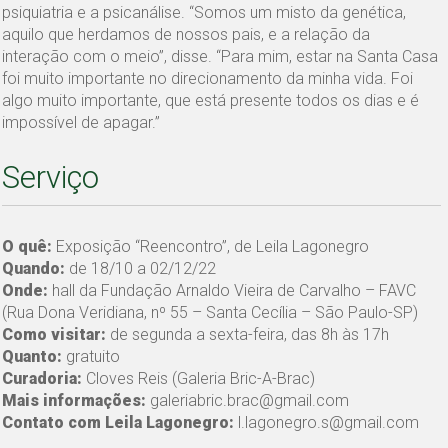
psiquiatria e a psicanálise. “Somos um misto da genética,
aquilo que herdamos de nossos pais, e a relação da
interação com o meio”, disse. “Para mim, estar na Santa Casa
foi muito importante no direcionamento da minha vida. Foi
algo muito importante, que está presente todos os dias e é
impossível de apagar.”
Serviço
O quê:
Exposição “Reencontro”, de Leila Lagonegro
Quando:
de 18/10 a 02/12/22
Onde:
hall da Fundação Arnaldo Vieira de Carvalho – FAVC
(Rua Dona Veridiana, nº 55 – Santa Cecília – São Paulo-SP)
Como visitar:
de segunda a sexta-feira, das 8h às 17h
Quanto:
gratuito
Curadoria:
Cloves Reis (Galeria Bric-A-Brac)
Mais informações:
galeriabric.brac@gmail.com
Contato com Leila Lagonegro:
l.lagonegro.s@gmail.com