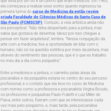
que tinha por um tio e um primo que eram médicos. Em 1963,
ela começava a realizar esse sonho quando ingressou na
primeira turma do
curso de Medicina da então recém
criada Faculdade de Ciências Médicas da Santa Casa de
São Paulo (FCMSCSP)
. Contudo, a veia artística ainda não
era perceptível. “Não tinha despertado para a pintura, mas
sabia que gostava de desenhar, talvez por isso cheguei a
pensar em fazer arquitetura”, lembra. “Nessa conjugação da
arte com a medicina, tive a oportunidade de lidar com o
humano, não só na questão estética por meio da pintura, mas
através do sentimento das pessoas, que é o que eu trabalho
no meu dia a dia como psiquiatra.”
Entre a medicina e a pintura, o caminho pelas áreas da
psicanálise e da psiquiatria estaria no centro do seu percurso
profissional, e o contato que ela teve no curso de Medicina
com nomes como a professora e psicanalista Virgína Bicudo,
os professores e psiquiatras Paulo Fraletti e Luiz Miller de
Paiva, entre outros, fizeram com que se interessasse cada
vez mais pelo psiquismo, e, mais tarde, pela psicanálise.
Agora, quase seis décadas depois de ter se formado em