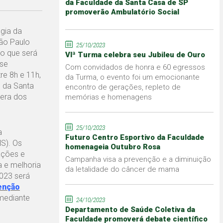
da Faculdade da Santa Casa de SP
promoverão Ambulatório Social
gia da
ão Paulo
25/10/2023
o que será
VIª Turma celebra seu Jubileu de Ouro
 se
Com convidados de honra e 60 egressos
re 8h e 11h,
da Turma, o evento foi um emocionante
l da Santa
encontro de gerações, repleto de
pera dos
memórias e homenagens
25/10/2023
a
Futuro Centro Esportivo da Faculdade
S). Os
homenageia Outubro Rosa
ações e
Campanha visa a prevenção e a diminuição
 e melhoria
da letalidade do câncer de mama
023 será
enção
mediante
24/10/2023
Departamento de Saúde Coletiva da
Faculdade promoverá debate científico