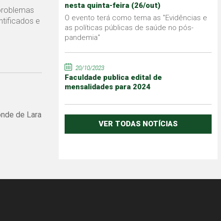
nesta quinta-feira (26/out)
 problemas
O evento terá como tema as "Evidências e
tificados e
as políticas públicas de saúde no pós-
pandemia"
20/10/2023
Faculdade publica edital de
mensalidades para 2024
onde de Lara
VER TODAS NOTÍCIAS