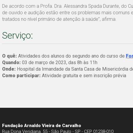
De acordo com a Profa. Dra. Alessandra Spada Durante, do C
de ouvido e audição estão entre os problemas mais comuns e
tratados no nível primário de atenção à saúde”, afirma.
Serviço:
O quê:
Atividades dos alunos do segundo ano do curso de
Fo
Quando:
03 de março de 2023, das 8h às 11h
Onde:
Hospital da Irmandade da Santa Casa de Misericórdia d
Como participar:
Atividade gratuita e sem inscrição prévia
Fundação Arnaldo Vieira de Carvalho
Rua Dona Veridiana, 55 - São Paulo - SP - CEP 01238-010