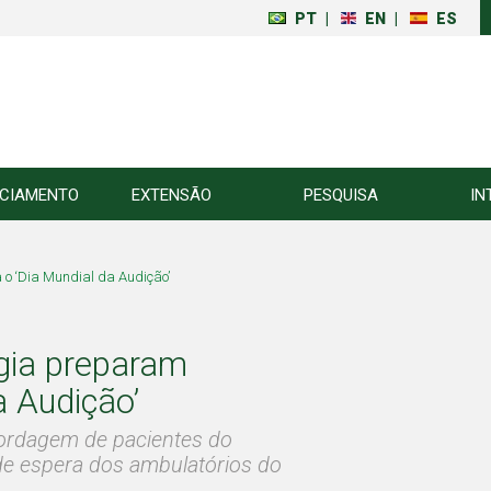
PT
|
EN
|
ES
NCIAMENTO
EXTENSÃO
PESQUISA
IN
 o ‘Dia Mundial da Audição’
gia preparam
a Audição’
abordagem de pacientes do
 de espera dos ambulatórios do