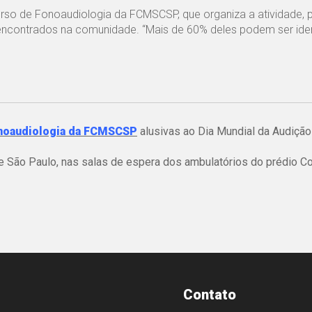
urso de Fonoaudiologia da FCMSCSP, que organiza a atividade,
ncontrados na comunidade. “Mais de 60% deles podem ser iden
noaudiologia da FCMSCSP
alusivas ao Dia Mundial da Audição
e São Paulo, nas salas de espera dos ambulatórios do prédio C
Contato