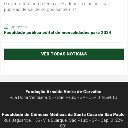
O evento terá como tema as "Evidências e as políticas
públicas de saúde no pós-pandemia"
20/10/2023
Faculdade publica edital de mensalidades para 2024
VER TODAS NOTÍCIAS
Fundação Arnaldo Vieira de Carvalho
Rua Dona Veridiana, 55 - São Paulo - SP - CEP 01238-010
Faculdade de Ciências Médicas da Santa Casa de São Paulo
Rua Jaguaribe, 155 - Vila Buarque, São Paulo - SP - Cep: 01224-
001