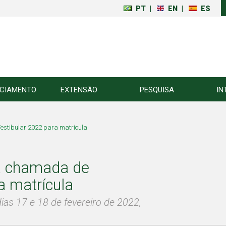
PT
|
EN
|
ES
NCIAMENTO
EXTENSÃO
PESQUISA
IN
estibular 2022 para matrícula
ta chamada de
a matrícula
ias 17 e 18 de fevereiro de 2022,