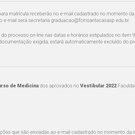
para matrícula receberão no e-mail cadastrado no momento da 
o e-mail será secretaria.graduacao@fcmsantacasasp.edu.br.
do processo on-line nas datas e horários estipulados no item 9
da documentação exigida, estará automaticamente excluído do p
urso de Medicina
dos aprovados no
Vestibular 2022
Faculda
uções que são enviadas ao e-mail cadastrado no momento da i