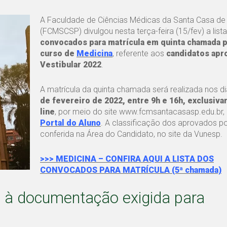
A Faculdade de Ciências Médicas da Santa Casa de
(FCMSCSP) divulgou nesta terça-feira (15/fev) a lis
convocados para matrícula em quinta chamada p
curso de
Medicina
, referente aos
candidatos apr
Vestibular 2022
.
A matrícula da quinta chamada será realizada nos d
de fevereiro de 2022, entre 9h e 16h, exclusiv
line
, por meio do site www.fcmsantacasasp.edu.br,
Portal do Aluno
. A classificação dos aprovados p
conferida na Área do Candidato, no site da Vunesp.
>>> MEDICINA – CONFIRA AQUI A LISTA DOS
CONVOCADOS PARA MATRÍCULA (5ª chamada)
 à documentação exigida para