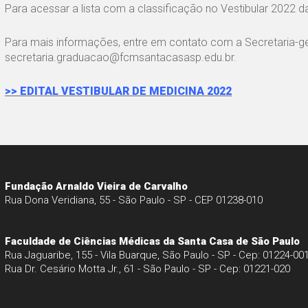
Para acessar a lista com a classificação no Vestibular 2022 
Para mais informações, entre em contato com a Secretaria-ger
secretaria.graduacao@fcmsantacasasp.edu.br.
>> EDITAL VESTIBULAR DE MEDICINA 2022
Fundação Arnaldo Vieira de Carvalho
Rua Dona Veridiana, 55 - São Paulo - SP - CEP 01238-010
Faculdade de Ciências Médicas da Santa Casa de São Paulo
Rua Jaguaribe, 155 - Vila Buarque, São Paulo - SP - Cep: 01224-00
Rua Dr. Cesário Motta Jr., 61 - São Paulo - SP - Cep: 01221-020