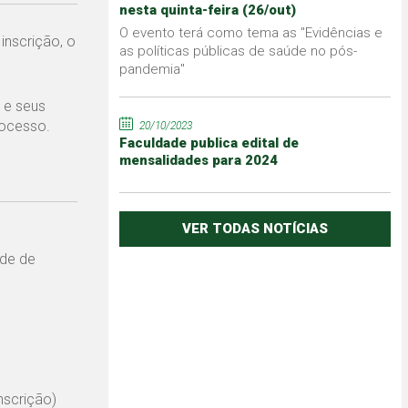
nesta quinta-feira (26/out)
O evento terá como tema as "Evidências e
inscrição, o
as políticas públicas de saúde no pós-
pandemia"
 e seus
rocesso.
20/10/2023
Faculdade publica edital de
mensalidades para 2024
VER TODAS NOTÍCIAS
de de
nscrição)