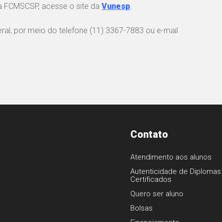
da FCMSCSP, acesse o site da
Vunesp
.
al, por meio do telefone (11) 3367-7883 ou e-mail
Contato
Atendimento aos alunos
Autenticidade de Diplomas
Certificados
1
Quero ser aluno
Bolsas