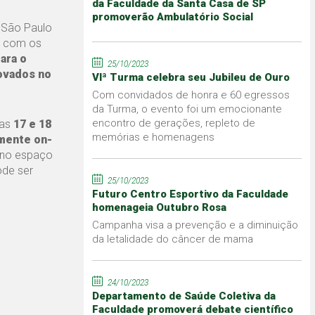
da Faculdade da Santa Casa de SP
promoverão Ambulatório Social
 São Paulo
ta com os
ara o
25/10/2023
ovados no
VIª Turma celebra seu Jubileu de Ouro
Com convidados de honra e 60 egressos
da Turma, o evento foi um emocionante
encontro de gerações, repleto de
ias
17 e 18
memórias e homenagens
amente on-
 no espaço
ode ser
25/10/2023
Futuro Centro Esportivo da Faculdade
homenageia Outubro Rosa
Campanha visa a prevenção e a diminuição
da letalidade do câncer de mama
24/10/2023
Departamento de Saúde Coletiva da
Faculdade promoverá debate científico