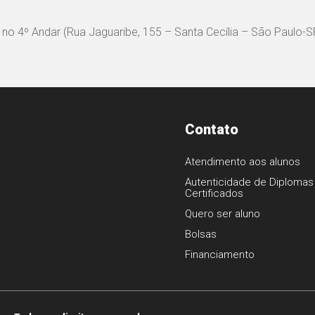
no 4º Andar (Rua Jaguaribe, 155 – Santa Cecília – São Paulo-S
Contato
Atendimento aos alunos
Autenticidade de Diplomas
Certificados
1
Quero ser aluno
Bolsas
Financiamento