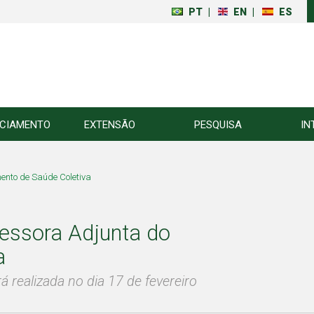
PT
|
EN
|
ES
NCIAMENTO
EXTENSÃO
PESQUISA
IN
ento de Saúde Coletiva
fessora Adjunta do
a
á realizada no dia 17 de fevereiro