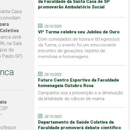
da Faculdade da Santa Casa de SP
promoverão Ambulatório Social
 Santa Casa
convidam
para
25/10/2023
Coletiva
VIª Turma celebra seu Jubileu de Ouro
banca será
Com convidados de honra e 60 egressos
9h, na Sala
da Turma, o evento foi um emocionante
mpus da
encontro de gerações, repleto de
 Paulo-SP).
memórias e homenagens
anca
25/10/2023
Futuro Centro Esportivo da Faculdade
homenageia Outubro Rosa
Campanha visa a prevenção e a diminuição
da letalidade do câncer de mama
ata
SCSP
–
24/10/2023
Departamento de Saúde Coletiva da
ofessor
Faculdade promoverá debate científico