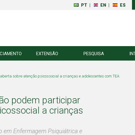
PT
|
EN
|
ES
NCIAMENTO
EXTENSÃO
PESQUISA
IN
aberta sobre atenção psicossocial a crianças e adolescentes com TEA
ão podem participar
icossocial a crianças
ão em Enfermagem Psiquiátrica e