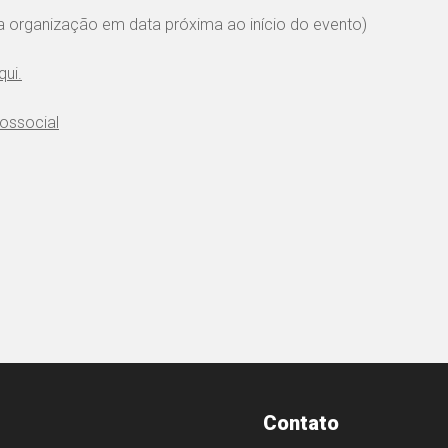
a organização em data próxima ao início do evento)
qui.
cossocial
Contato