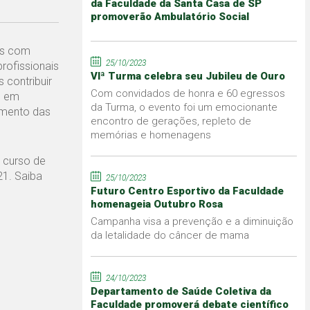
da Faculdade da Santa Casa de SP
promoverão Ambulatório Social
es com
25/10/2023
profissionais
VIª Turma celebra seu Jubileu de Ouro
 contribuir
Com convidados de honra e 60 egressos
s em
da Turma, o evento foi um emocionante
himento das
encontro de gerações, repleto de
memórias e homenagens
 curso de
21. Saiba
25/10/2023
Futuro Centro Esportivo da Faculdade
homenageia Outubro Rosa
Campanha visa a prevenção e a diminuição
da letalidade do câncer de mama
24/10/2023
Departamento de Saúde Coletiva da
Faculdade promoverá debate científico