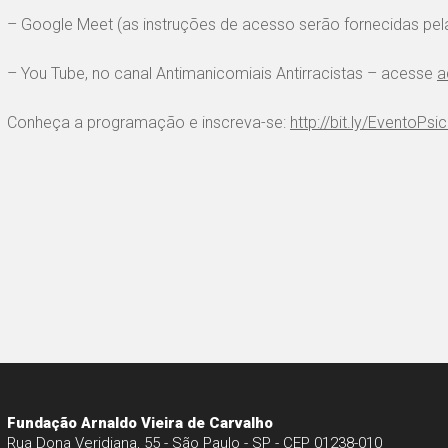
– Google Meet (as instruções de acesso serão fornecidas pel
– You Tube, no canal Antimanicomiais Antirracistas – acesse
a
Conheça a programação e inscreva-se:
http://bit.ly/EventoPsi
Fundação Arnaldo Vieira de Carvalho
Rua Dona Veridiana, 55 - São Paulo - SP - CEP 01238-010