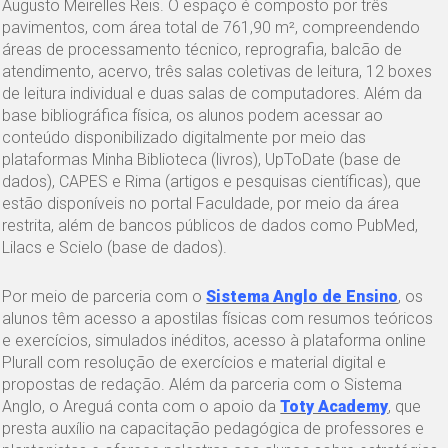
Augusto Meirelles Reis. O espaço é composto por três
pavimentos, com área total de 761,90 m², compreendendo
áreas de processamento técnico, reprografia, balcão de
atendimento, acervo, três salas coletivas de leitura, 12 boxes
de leitura individual e duas salas de computadores. Além da
base bibliográfica física, os alunos podem acessar ao
conteúdo disponibilizado digitalmente por meio das
plataformas Minha Biblioteca (livros), UpToDate (base de
dados), CAPES e Rima (artigos e pesquisas científicas), que
estão disponíveis no portal Faculdade, por meio da área
restrita, além de bancos públicos de dados como PubMed,
Lilacs e Scielo (base de dados).
Por meio de parceria com o
Sistema Anglo de Ensino
, os
alunos têm acesso a apostilas físicas com resumos teóricos
e exercícios, simulados inéditos, acesso à plataforma online
Plurall com resolução de exercícios e material digital e
propostas de redação. Além da parceria com o Sistema
Anglo, o Areguá conta com o apoio da
Toty Academy
, que
presta auxílio na capacitação pedagógica de professores e