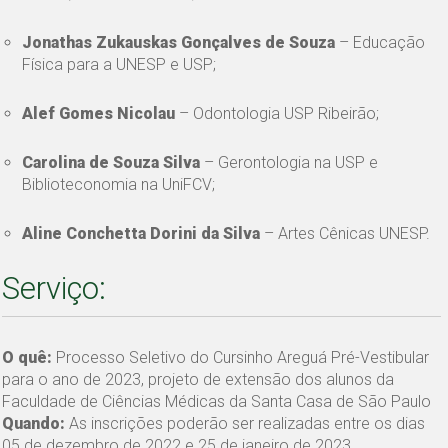
Jonathas Zukauskas Gonçalves de Souza
– Educação
Física para a UNESP e USP;
Alef Gomes Nicolau
– Odontologia USP Ribeirão;
Carolina de Souza Silva
– Gerontologia na USP e
Biblioteconomia na UniFCV;
Aline Conchetta Dorini da Silva
– Artes Cênicas UNESP.
Serviço:
O quê:
Processo Seletivo do Cursinho Areguá Pré-Vestibular
para o ano de 2023, projeto de extensão dos alunos da
Faculdade de Ciências Médicas da Santa Casa de São Paulo
Quando:
As inscrições poderão ser realizadas entre os dias
05 de dezembro de 2022 e 25 de janeiro de 2023