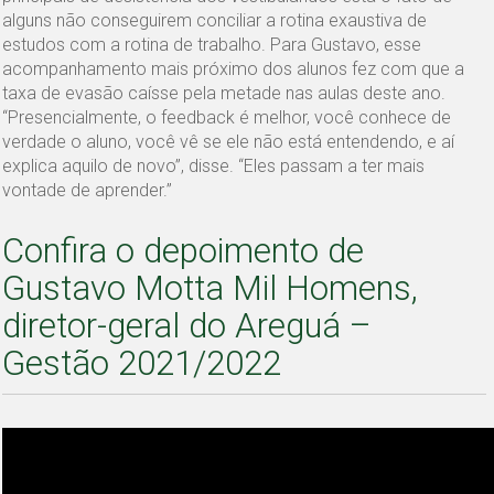
alguns não conseguirem conciliar a rotina exaustiva de
estudos com a rotina de trabalho. Para Gustavo, esse
acompanhamento mais próximo dos alunos fez com que a
taxa de evasão caísse pela metade nas aulas deste ano.
“Presencialmente, o feedback é melhor, você conhece de
verdade o aluno, você vê se ele não está entendendo, e aí
explica aquilo de novo”, disse. “Eles passam a ter mais
vontade de aprender.”
Confira o depoimento de
Gustavo Motta Mil Homens,
diretor-geral do Areguá –
Gestão 2021/2022