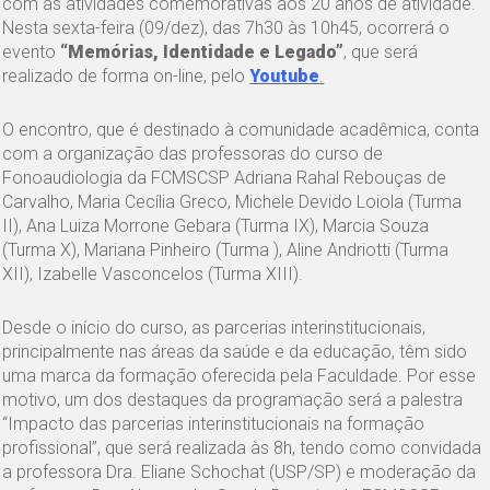
com as atividades comemorativas aos 20 anos de atividade.
Nesta sexta-feira (09/dez), das 7h30 às 10h45, ocorrerá o
evento
“Memórias, Identidade e Legado”
, que será
realizado de forma on-line, pelo
Youtube
.
O encontro, que é destinado à comunidade acadêmica, conta
com a organização das professoras do curso de
Fonoaudiologia da FCMSCSP Adriana Rahal Rebouças de
Carvalho, Maria Cecília Greco, Michele Devido Loiola (Turma
II), Ana Luiza Morrone Gebara (Turma IX), Marcia Souza
(Turma X), Mariana Pinheiro (Turma ), Aline Andriotti (Turma
XII), Izabelle Vasconcelos (Turma XIII).
Desde o início do curso, as parcerias interinstitucionais,
principalmente nas áreas da saúde e da educação, têm sido
uma marca da formação oferecida pela Faculdade. Por esse
motivo, um dos destaques da programação será a palestra
“Impacto das parcerias interinstitucionais na formação
profissional”, que será realizada às 8h, tendo como convidada
a professora Dra. Eliane Schochat (USP/SP) e moderação da