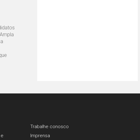
didatos
 Ampla
da
 que
Trabalhe conosco
 e
Imprensa