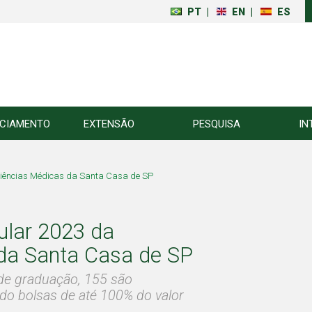
PT
|
EN
|
ES
NCIAMENTO
EXTENSÃO
PESQUISA
IN
 Ciências Médicas da Santa Casa de SP
bular 2023 da
 da Santa Casa de SP
 de graduação, 155 são
ndo bolsas de até 100% do valor