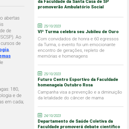
da Faculdade da Santa Casa de SP
promoverão Ambulatório Social
ão abertas
is
25/10/2023
ade de
VIª Turma celebra seu Jubileu de Ouro
MSCSP). Ao
Com convidados de honra e 60 egressos
 cursos de
da Turma, o evento foi um emocionante
ogia
,
encontro de gerações, repleto de
temas
memórias e homenagens
de
25/10/2023
Futuro Centro Esportivo da Faculdade
homenageia Outubro Rosa
gas: 180,
Campanha visa a prevenção e a diminuição
logia e de
da letalidade do câncer de mama
as em cada;
24/10/2023
Departamento de Saúde Coletiva da
Faculdade promoverá debate científico