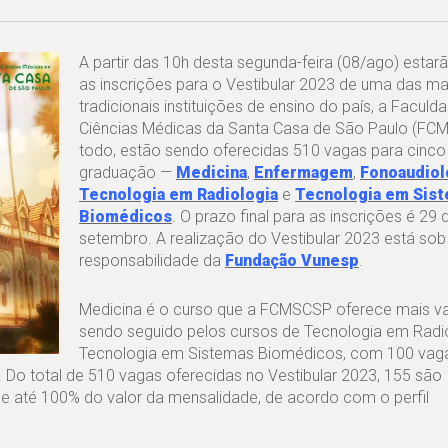
A partir das 10h desta segunda-feira (08/ago) estar
as inscrições para o Vestibular 2023 de uma das ma
tradicionais instituições de ensino do país, a Faculd
Ciências Médicas da Santa Casa de São Paulo (FC
todo, estão sendo oferecidas 510 vagas para cinco
graduação —
Medicina
,
Enfermagem
,
Fonoaudiol
Tecnologia em Radiologia
e
Tecnologia em Sis
Biomédicos
. O prazo final para as inscrições é 29 
setembro. A realização do Vestibular 2023 está sob
responsabilidade da
Fundação Vunesp
.
Medicina é o curso que a FCMSCSP oferece mais va
sendo seguido pelos cursos de Tecnologia em Radio
Tecnologia em Sistemas Biomédicos, com 100 vag
Do total de 510 vagas oferecidas no Vestibular 2023, 155 são
 de até 100% do valor da mensalidade, de acordo com o perfil