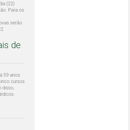
ia (22)
ção. Para os
rovas serão
22.
is de
Há 59 anos
cinco cursos
 disso,
édicos.