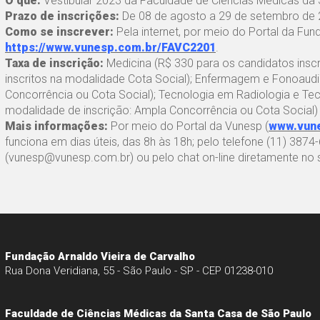
O quê:
Vestibular 2023 da Faculdade de Ciências Médicas d
Prazo de inscrições:
De 08 de agosto a 29 de setembro de
Como se inscrever:
Pela internet, por meio do Portal da Fu
https://www.vunesp.com.br/FAVC2201
.
Taxa de inscrição:
Medicina (R$ 330 para os candidatos insc
inscritos na modalidade Cota Social); Enfermagem e Fonoaudi
Concorrência ou Cota Social); Tecnologia em Radiologia e T
modalidade de inscrição: Ampla Concorrência ou Cota Social)
Mais informações:
Por meio do Portal da Vunesp (
www.vun
funciona em dias úteis, das 8h às 18h; pelo telefone (11) 387
(vunesp@vunesp.com.br) ou pelo chat on-line diretamente no 
Fundação Arnaldo Vieira de Carvalho
Rua Dona Veridiana, 55 - São Paulo - SP - CEP 01238-010
Faculdade de Ciências Médicas da Santa Casa de São Paulo