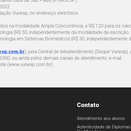
a Santa Casa de São Paulo (FCMSCSP)
 2022
ndação Vunesp, no endereço eletrônico
ritos na modalidade Ampla Concorrência, e R$ 120 para os can
ologia (R$ 50, independentemente da modalidade de inscrição:
ecnologia em Sistemas Biomédicos (R$ 30, independentemente 
esp.com.br
); pela Central de teleatendimento (Disque Vunesp),
4-6300, ou ainda pelos demais canais de atendimento: e-mail
site (www.vunesp.com.br).
Contato
Atendimento aos alunos
Autenticidade de Diplomas