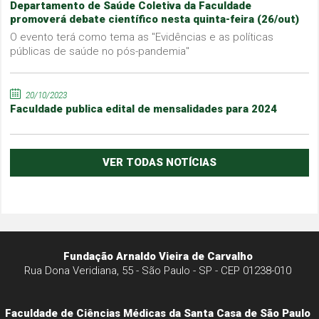
Departamento de Saúde Coletiva da Faculdade
promoverá debate científico nesta quinta-feira (26/out)
O evento terá como tema as "Evidências e as políticas
públicas de saúde no pós-pandemia"
20/10/2023
Faculdade publica edital de mensalidades para 2024
VER TODAS NOTÍCIAS
Fundação Arnaldo Vieira de Carvalho
Rua Dona Veridiana, 55 - São Paulo - SP - CEP 01238-010
Faculdade de Ciências Médicas da Santa Casa de São Paulo