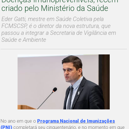
criado pelo Ministério da Saúde
Eder Gatti, mestre em Saúde Coletiva pela
FCMSCSP, é o diretor da nova estrutura, que
passou a integrar a Secretaria de Vigilância em
Saúde e Ambiente
No ano em que o
Programa Nacional de Imunizações
(PNI)
completará seu cinquentenário, e no momento em que