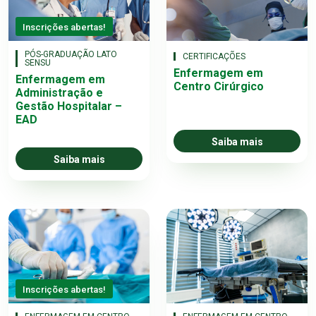
Inscrições abertas!
PÓS-GRADUAÇÃO LATO
CERTIFICAÇÕES
SENSU
Enfermagem em
Enfermagem em
Centro Cirúrgico
Administração e
Gestão Hospitalar –
EAD
Saiba mais
Saiba mais
Inscrições abertas!