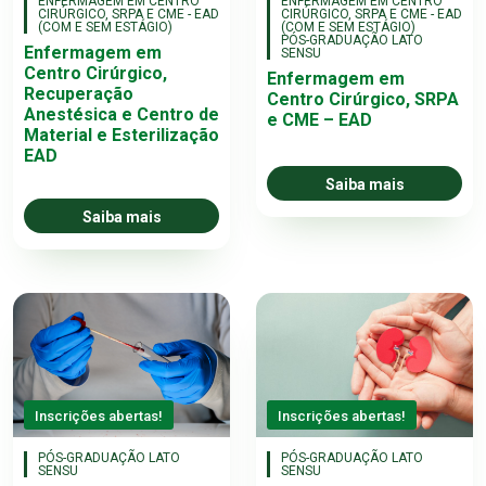
ENFERMAGEM EM CENTRO
ENFERMAGEM EM CENTRO
CIRÚRGICO, SRPA E CME - EAD
CIRÚRGICO, SRPA E CME - EAD
(COM E SEM ESTÁGIO)
(COM E SEM ESTÁGIO)
PÓS-GRADUAÇÃO LATO
Enfermagem em
SENSU
Centro Cirúrgico,
Enfermagem em
Recuperação
Centro Cirúrgico, SRPA
Anestésica e Centro de
e CME – EAD
Material e Esterilização
EAD
Saiba mais
Saiba mais
Inscrições abertas!
Inscrições abertas!
PÓS-GRADUAÇÃO LATO
PÓS-GRADUAÇÃO LATO
SENSU
SENSU