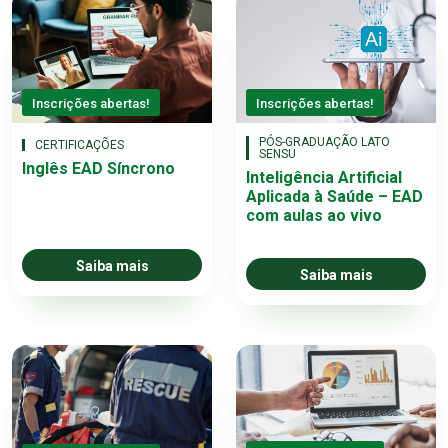
Inscrições abertas!
Inscrições abertas!
PÓS-GRADUAÇÃO LATO
CERTIFICAÇÕES
SENSU
Inglês EAD Síncrono
Inteligência Artificial
Aplicada à Saúde – EAD
com aulas ao vivo
Saiba mais
Saiba mais