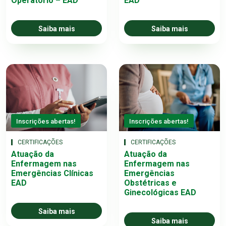
Operatório – EAD
EAD
Saiba mais
Saiba mais
Inscrições abertas!
Inscrições abertas!
CERTIFICAÇÕES
CERTIFICAÇÕES
Atuação da
Atuação da
Enfermagem nas
Enfermagem nas
Emergências Clínicas
Emergências
EAD
Obstétricas e
Ginecológicas EAD
Saiba mais
Saiba mais