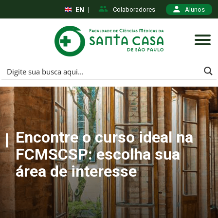
EN
|
Colaboradores
Alunos
Encontre o curso ideal na
FCMSCSP: escolha sua
área de interesse