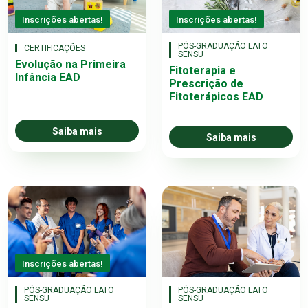
Inscrições abertas!
Inscrições abertas!
PÓS-GRADUAÇÃO LATO
CERTIFICAÇÕES
SENSU
Evolução na Primeira
Fitoterapia e
Infância EAD
Prescrição de
Fitoterápicos EAD
Saiba mais
Saiba mais
Inscrições abertas!
PÓS-GRADUAÇÃO LATO
PÓS-GRADUAÇÃO LATO
SENSU
SENSU