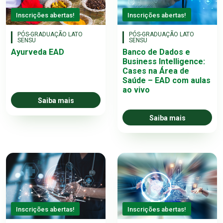
Inscrições abertas!
Inscrições abertas!
PÓS-GRADUAÇÃO LATO
PÓS-GRADUAÇÃO LATO
SENSU
SENSU
Ayurveda EAD
Banco de Dados e
Business Intelligence:
Cases na Área de
Saúde – EAD com aulas
ao vivo
Saiba mais
Saiba mais
Inscrições abertas!
Inscrições abertas!