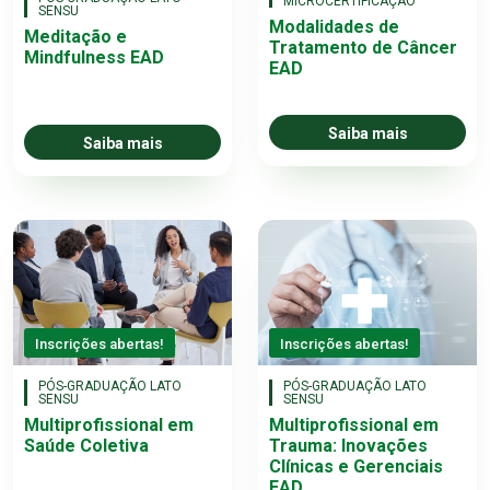
MICROCERTIFICAÇÃO
SENSU
Modalidades de
Meditação e
Tratamento de Câncer
Mindfulness EAD
EAD
Saiba mais
Saiba mais
Inscrições abertas!
Inscrições abertas!
PÓS-GRADUAÇÃO LATO
PÓS-GRADUAÇÃO LATO
SENSU
SENSU
Multiprofissional em
Multiprofissional em
Saúde Coletiva
Trauma: Inovações
Clínicas e Gerenciais
EAD