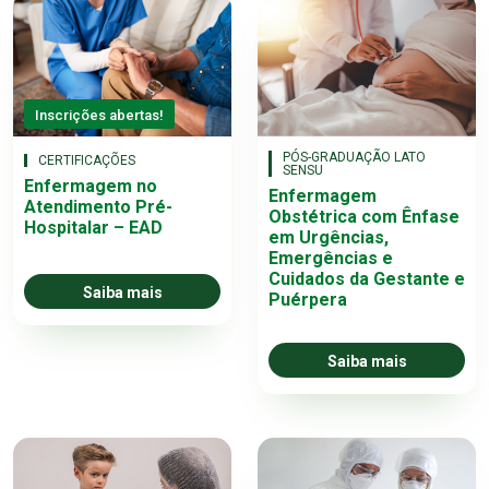
Inscrições abertas!
PÓS-GRADUAÇÃO LATO
CERTIFICAÇÕES
SENSU
Enfermagem no
Enfermagem
Atendimento Pré-
Obstétrica com Ênfase
Hospitalar – EAD
em Urgências,
Emergências e
Cuidados da Gestante e
Saiba mais
Puérpera
Saiba mais