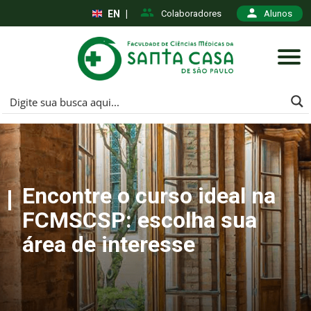
EN
|
Colaboradores
Alunos
Encontre o curso ideal na
FCMSCSP: escolha sua
área de interesse